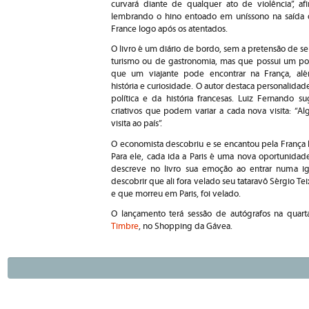
curvará diante de qualquer ato de violência”, afi
lembrando o hino entoado em uníssono na saída
France logo após os atentados.
O livro é um diário de bordo, sem a pretensão de s
turismo ou de gastronomia, mas que possui um p
que um viajante pode encontrar na França, al
história e curiosidade. O autor destaca personalidade
política e da história francesas. Luiz Fernando su
criativos que podem variar a cada nova visita: “A
visita ao país”.
O economista descobriu e se encantou pela França 
Para ele, cada ida a Paris é uma nova oportunida
descreve no livro sua emoção ao entrar numa igr
descobrir que ali fora velado seu tataravô Sérgio T
e que morreu em Paris, foi velado.
O lançamento terá sessão de autógrafos na quart
Timbre
, no Shopping da Gávea.