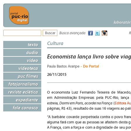
laboratór
Busca avançada
R
Cultura
texto
áudio
Economista lança livro sobre via
vídeo
- Do Portal
Paula Bastos Araripe
videoteca
26/11/2015
puc filmes
fotojornalismo
revista eclética
O economista Luiz Fernando Teixeira de Macedo, 
em Administração Empresas pela PUC-Rio, lança 
expediente
Dormi em Paris, acordei na França
estreia,
(
Editora Au
fale conosco
páginas, R$ 43), resultado de suas 16 viagens ao país
“A barbárie covarde perpetrada contra o povo fran
alguma fará com que as pessoas se afastem desta g
A França, com a força e com a dignidade de seu po