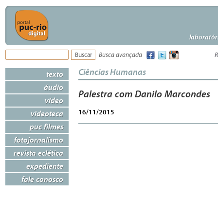
laboratór
Busca avançada
R
Ciências Humanas
texto
áudio
Palestra com Danilo Marcondes
vídeo
16/11/2015
videoteca
puc filmes
fotojornalismo
revista eclética
expediente
fale conosco