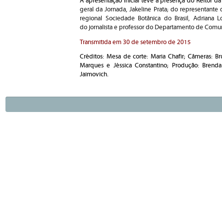
A apresentação inicial teve a presença do Reitor da
geral da Jornada, Jakeline Prata; do representante
regional Sociedade Botânica do Brasil, Adriana 
do
jornalista e professor do Departamento de Comuni
Transmitida em 30 de setembro de 2015
Créditos: Mesa de corte: Maria Chafir; Câmeras: B
Marques e Jéssica Constantino; Produção: Brenda
Jaimovich.