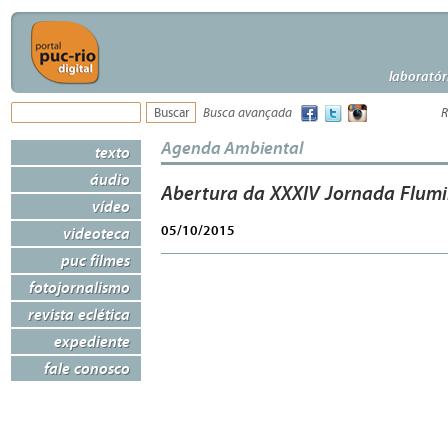
laboratór
Busca avançada
R
Agenda Ambiental
texto
áudio
Abertura da XXXIV Jornada Flumi
vídeo
05/10/2015
videoteca
puc filmes
fotojornalismo
revista eclética
expediente
fale conosco