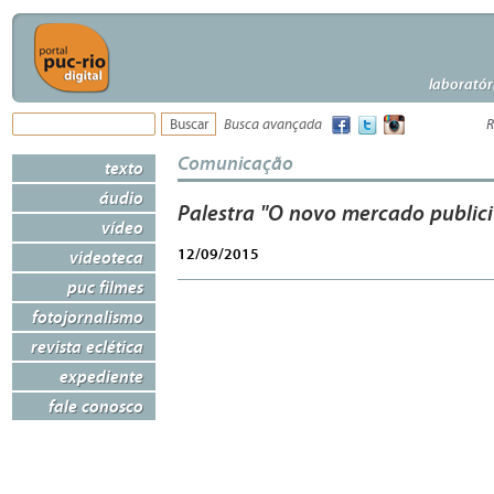
laboratór
Busca avançada
R
Comunicação
texto
áudio
Palestra "O novo mercado publici
vídeo
12/09/2015
videoteca
puc filmes
fotojornalismo
revista eclética
expediente
fale conosco