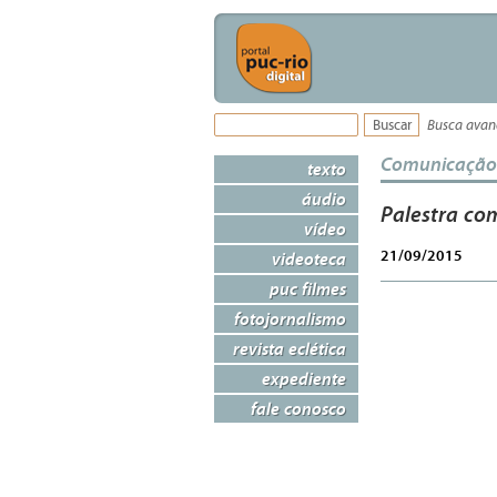
Busca ava
Comunicação
texto
áudio
Palestra co
vídeo
21/09/2015
videoteca
puc filmes
fotojornalismo
revista eclética
expediente
fale conosco