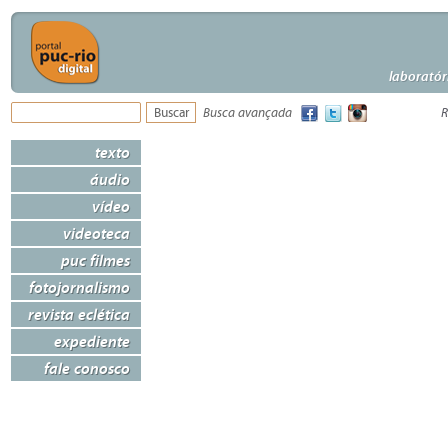
laboratór
Busca avançada
R
texto
áudio
vídeo
videoteca
puc filmes
fotojornalismo
revista eclética
expediente
fale conosco