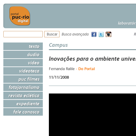
laboratór
Busca avançada
R
Campus
texto
áudio
Inovações para o ambiente univer
vídeo
- Do Portal
Fernanda Ralile
videoteca
11/11/2008
puc filmes
fotojornalismo
revista eclética
expediente
fale conosco