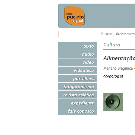
Busca ava
Cultura
texto
áudio
Alimentação
vídeo
Mariana Bragança
videoteca
09/09/2015
puc filmes
fotojornalismo
revista eclética
expediente
fale conosco