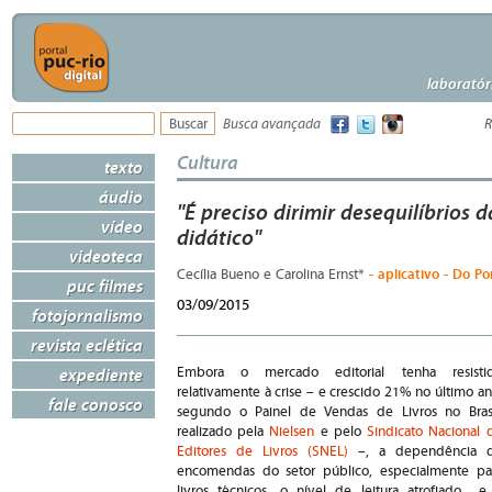
laboratór
Busca avançada
R
Cultura
texto
áudio
"É preciso dirimir desequilíbrios 
vídeo
didático"
videoteca
- aplicativo - Do Po
Cecília Bueno e Carolina Ernst*
puc filmes
03/09/2015
fotojornalismo
revista eclética
expediente
Embora o mercado editorial tenha resisti
relativamente à crise – e crescido 21% no último an
fale conosco
segundo o Painel de Vendas de Livros no Brasi
realizado pela
Nielsen
e pelo
Sindicato Nacional 
Editores de Livros (SNEL)
–, a dependência 
encomendas do setor público, especialmente pa
livros técnicos, o nível de leitura atrofiado e