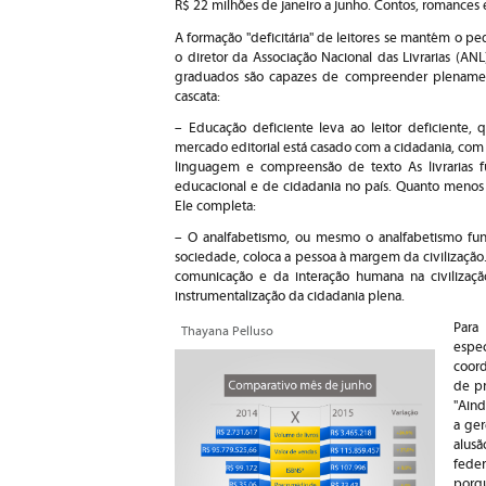
R$ 22 milhões de janeiro a junho. Contos, romances e 
A formação "deficitária" de leitores se mantém o p
o diretor da Associação Nacional das Livrarias (A
graduados são capazes de compreender plenament
cascata:
– Educação deficiente leva ao leitor deficiente,
mercado editorial está casado com a cidadania, com 
linguagem e compreensão de texto As livrarias
educacional e de cidadania no país. Quanto menos li
Ele completa:
– O analfabetismo, ou mesmo o analfabetismo fu
sociedade, coloca a pessoa à margem da civilização.
comunicação e da interação humana na civilizaçã
instrumentalização da cidadania plena.
Para
Thayana Pelluso
espe
coor
de pr
"Ain
a ge
alus
fede
porq