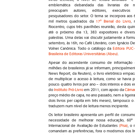
emblemática debandada das livrarias de r
preocupam autores, editores, executivos
pesquisadores do setor. O tema se incorpora aos 
mil metros quadrados da
17º Bienal do Livro
, 
Riocentro, cujos três pavilhões reunirão, desta quin
até o próximo dia 13, 383 expositores e divers
palestras. Uma delas vai discutir justamente a form
setembro, às 16h, no Café Literário, com Ignácio De
Volnei Canônica. Todo o catálogo da
Editora PUC-
Brasileira de Editoras Universitárias (Abeu)
.
Apesar do ascendente consumo de informação e 
milhões de brasileiros já se informam, principalmen
News Report, da Reuters), o livro eletrônico empa
de multiplicar o acesso à leitura, como se havia pr
pouco: quatro livros por ano – dois inteiros e dois e
do
Instituto Pró-Livro
em 2011, com apoio da
Câmara
preço médio de capa, no ano passado, nem a ligeira
dois livros per capita em três meses), tampouco
traduzem num nível de leitura menos incipiente.
Os leitor brasileiro apresenta um perfil de cons
necessidade de melhorar nossa educação, 60ª 
Internacional de Avaliação de Estudantes
(Pisa)
, o 
comandam as preferências, fora o modismos dos li