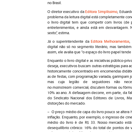
no Brasil.
O diretor executivo da
Editora Simplíssimo
, Eduardo
problema da leitura digital está completamente cone
o livro digital tem que competir com livros (de pa
entretenimentos, e ainda está em desvantagem. N
sexto”, estima.
Já o superintendente da
Editora Melhoramentos
,
digital não só no segmento literário, mas também 
assim, ele avalia que "o espaço do livro papel tende 
Enquanto o livro digital e as iniciativas público-pr
deseja, executivos buscam outras estratégias para aq
historicamente concentrado em encomendas didáticas
as de festas, com programação variada; garimpam jov
mas cuja legião de seguidores não nece
mainstream
no
comercial; discutem formas ou fórmul
10% ao ano. A defasagem decorre, em parte, da fal
do Sindicato Nacional dos Editores de Livros, Mar
distorções do mercado:
– O preço médio de capa do livro pouco se altera h
inflação. Enquanto, por exemplo, o ingresso de cine
médio do livro é de R$ 33. Nosso mercado est
desequilíbrio crônico: 16% do total de pontos de