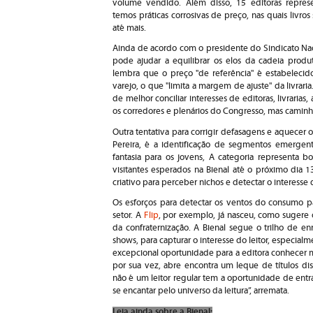
volume vendido. Além disso, 15 editoras repre
temos práticas corrosivas de preço, nas quais liv
até mais.
Ainda de acordo com o presidente do Sindicato Nacio
pode ajudar a equilibrar os elos da cadeia produt
lembra que o preço "de referência" é estabelecido
varejo, o que "limita a margem de ajuste" da livrar
de melhor conciliar interesses de editoras, livrarias, 
os corredores e plenários do Congresso, mas caminh
Outra tentativa para corrigir defasagens e aquecer
Pereira, é a identificação de segmentos emergen
fantasia para os jovens, A categoria representa b
visitantes esperados na Bienal até o próximo dia 1
criativo para perceber nichos e detectar o interesse 
Os esforços para detectar os ventos do consumo pa
setor. A
Flip
, por exemplo, já nasceu, como sugere o
da confraternização. A Bienal segue o trilho de 
shows, para capturar o interesse do leitor, especialm
excepcional oportunidade para a editora conhecer me
por sua vez, abre encontra um leque de títulos dis
não é um leitor regular tem a oportunidade de entr
se encantar pelo universo da leitura”, arremata.
Leia ainda sobre a Bienal: