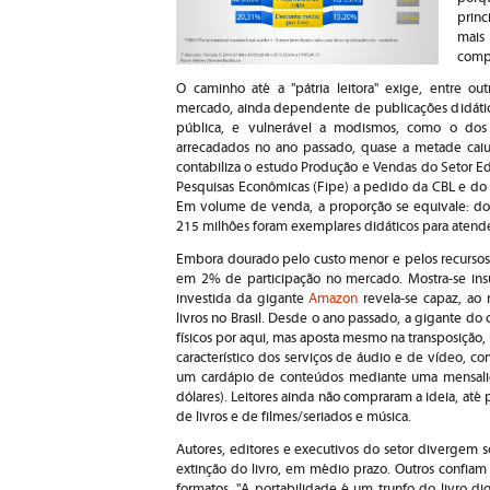
prin
mais
compe
O caminho até a "pátria leitora" exige, entre ou
mercado, ainda dependente de publicações didátic
pública, e vulnerável a modismos, como o dos 
arrecadados no ano passado, quase a metade caiu n
contabiliza o estudo Produção e Vendas do Setor Edit
Pesquisas Econômicas (Fipe) a pedido da CBL e do S
Em volume de venda, a proporção se equivale: do t
215 milhões foram exemplares didáticos para atende
Embora dourado pelo custo menor e pelos recursos di
em 2% de participação no mercado. Mostra-se insuf
investida da gigante
Amazon
revela-se capaz, ao
livros no Brasil. Desde o ano passado, a gigante d
físicos por aqui, mas aposta mesmo na transposição
característico dos serviços de áudio e de vídeo, c
um cardápio de conteúdos mediante uma mensali
dólares). Leitores ainda não compraram a ideia, at
de livros e de filmes/seriados e música.
Autores, editores e executivos do setor divergem 
extinção do livro, em médio prazo. Outros confiam 
formatos. "A portabilidade é um trunfo do livro d