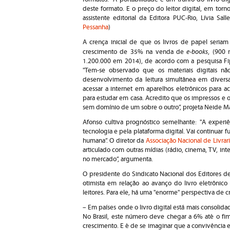
deste formato. E o preço do leitor digital, em torn
assistente editorial da Editora PUC-Rio, Lívia Salle
Pessanha
)
A crença inicial de que os livros de papel seriam
e-books
crescimento de 35% na venda de
, (900
1.200.000 em 2014), de acordo com a pesquisa Fip
"Tem-se observado que os materiais digitais n
desenvolvimento da leitura simultânea em divers
acessar a internet em aparelhos eletrônicos para 
para estudar em casa. Acredito que os impressos e os
sem domínio de um sobre o outro”, projeta Neide Ma
Afonso cultiva prognóstico semelhante: "A experiê
tecnologia e pela plataforma digital. Vai continuar 
humana”. O diretor da
Associação Nacional de Livrari
articulado com outras mídias (rádio, cinema, TV, in
no mercado”, argumenta.
O presidente do Sindicato Nacional dos Editores de
otimista em relação ao avanço do livro eletrônic
leitores. Para ele, há uma "enorme" perspectiva de 
– Em países onde o livro digital está mais consoli
No Brasil, este número deve chegar a 6% até o fi
crescimento. E é de se imaginar que a convivência 