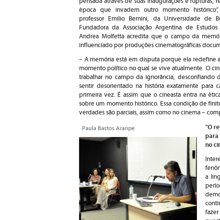
pensada através de suas inaugurações e rupturas, 
época que invadem outro momento histórico”
professor Emilio Bernini, da Universidade de B
Fundadora da Associação Argentina de Estudos
Andrea Molfetta acredita que o campo da memór
influenciado por produções cinematográficas docum
– A memória está em disputa porque ela redefine
momento político no qual se vive atualmente. O cin
trabalhar no campo da ignorância, desconfiando 
sentir desorientado na história exatamente para 
primeira vez. É assim que o cineasta entra na éti
sobre um momento histórico. Essa condição de finitud
verdades são parciais, assim como no cinema – com
“O re
Paula Bastos Araripe
para 
no c
Inte
fenô
a li
perí
demo
cont
fazer