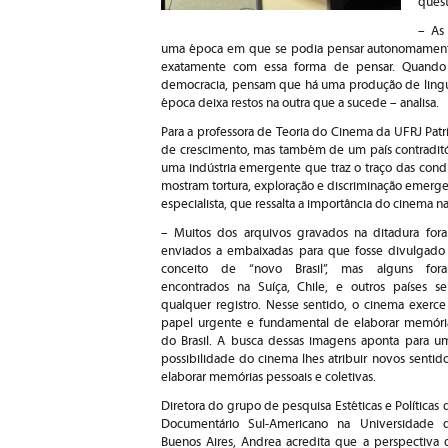
quest
– As
uma época em que se podia pensar autonomamente
exatamente com essa forma de pensar. Quando 
democracia, pensam que há uma produção de ling
época deixa restos na outra que a sucede – analisa.
Para a professora de Teoria do Cinema da UFRJ Patr
de crescimento, mas também de um país contraditó
uma indústria emergente que traz o traço das condi
mostram tortura, exploração e discriminação emergem
especialista, que ressalta a importância do cinema n
– Muitos dos arquivos gravados na ditadura for
enviados a embaixadas para que fosse divulgado
conceito de “novo Brasil”, mas alguns for
encontrados na Suíça, Chile, e outros países s
qualquer registro. Nesse sentido, o cinema exerce
papel urgente e fundamental de elaborar memóri
do Brasil. A busca dessas imagens aponta para u
possibilidade do cinema lhes atribuir novos sentido
elaborar memórias pessoais e coletivas.
Diretora do grupo de pesquisa Estéticas e Políticas 
Documentário Sul-Americano na Universidade 
Buenos Aires, Andrea acredita que a perspectiva 