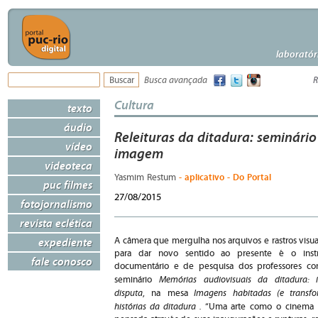
laboratór
Busca avançada
R
Cultura
texto
áudio
Releituras da ditadura: seminário
vídeo
imagem
videoteca
- aplicativo - Do Portal
Yasmim Restum
puc filmes
27/08/2015
fotojornalismo
revista eclética
expediente
A câmera que mergulha nos arquivos e rastros visuai
para dar novo sentido ao presente é o ins
fale conosco
documentário e de pesquisa dos professores co
Memórias audiovisuais da ditadura:
seminário
disputa
Imagens habitadas (e transfo
, na mesa
histórias da ditadura .
“Uma arte como o cinema 