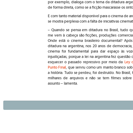
por exemplo, dialoga com o tema da ditadura argen
de forma direta, como se a ficção mascarasse os si
E com tanto material disponível para o cinema de arq
se mostra perplexa com a falta de iniciativas cinema
– Quando se pensa em ditadura no Brasil, tudo q
me vem à cabeça são ficções, produções comerciai
Onde está o cinema brasileiro documental? Após
ditadura na argentina, nos 20 anos de democracia,
cinema foi fundamental para dar espaço às voz
injustiçadas, porque a lei na argentina fez questão 
esquecer o passado repressivo por meio da
Ley 
Punto Final
, que serviu como um manto branco sob
a história. Tudo se perdeu, foi destruído. No Brasil, 
milhares de arquivos e não se tem filmes sobre
assunto – lamenta.