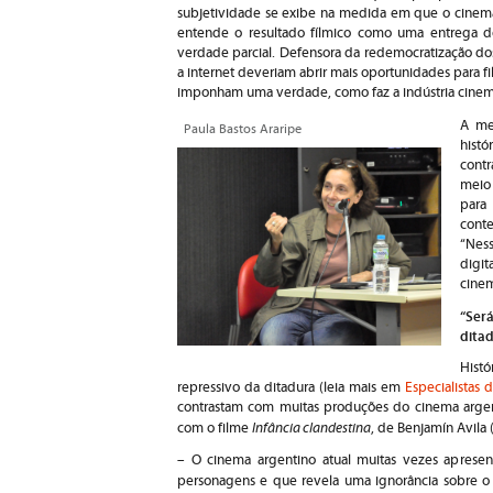
subjetividade se exibe na medida em que o cinema 
entende o resultado fílmico como uma entrega d
verdade parcial. Defensora da redemocratização do
a internet deveriam abrir mais oportunidades para 
imponham uma verdade, como faz a indústria cinem
A me
Paula Bastos Araripe
histó
cont
meio 
par
cont
“Nes
digi
cinem
“Ser
dita
Histó
repressivo da ditadura (leia mais em
Especialistas 
contrastam com muitas produções do cinema argen
Infância clandestina
com o filme
, de Benjamín Avila 
– O cinema argentino atual muitas vezes aprese
personagens e que revela uma ignorância sobre o