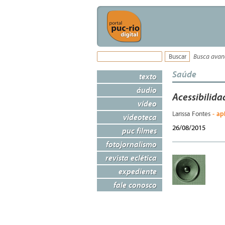
Busca ava
Saúde
texto
áudio
Acessibilida
vídeo
- ap
Larissa Fontes
videoteca
26/08/2015
puc filmes
fotojornalismo
revista eclética
expediente
fale conosco