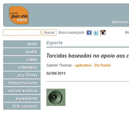
laboratór
Busca avançada
Ri
Esporte
texto
áudio
Torcidas baseadas no apoio aos c
vídeo
- aplicativo - Do Portal
Gabriel Thomaz
videoteca
02/09/2015
puc filmes
fotojornalismo
revista eclética
expediente
fale conosco