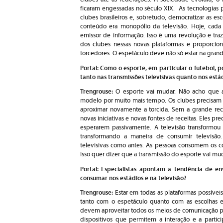
ficaram engessadas no século XIX. As tecnologias 
clubes brasileiros e, sobretudo, democratizar as es
conteúdo era monopólio da televisão. Hoje, cad
emissor de informação. Isso é uma revolução e tra
dos clubes nessas novas plataformas e proporcion
torcedores. O espetáculo deve não só estar na gran
Portal: Como o esporte, em particular o futebol, 
tanto nas transmissões televisivas quanto nos está
Trengrouse:
O esporte vai mudar. Não acho que a
modelo por muito mais tempo. Os clubes precisam 
aproximar novamente a torcida. Sem a grande rece
novas iniciativas e novas fontes de receitas. Eles 
esperarem passivamente. A televisão transformo
transformando a maneira de consumir televisão
televisivas como antes. As pessoas consomem os c
Isso quer dizer que a transmissão do esporte vai mud
Portal: Especialistas apontam a tendência de e
consumar nos estádios e na televisão?
Trengrouse:
Estar em todas as plataformas possíveis
tanto com o espetáculo quanto com as escolhas est
devem aproveitar todos os meios de comunicação p
dispositivos que permitem a interação e a partic