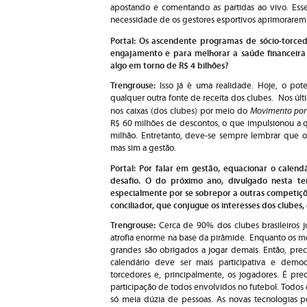
apostando e comentando as partidas ao vivo. Esse 
necessidade de os gestores esportivos aprimorarem
Portal: Os ascendente programas de sócio-torce
engajamento e para melhorar a saúde financeira
algo em torno de R$ 4 bilhões?
Trengrouse:
Isso já é uma realidade.
Hoje, o pote
qualquer outra fonte de receita dos clubes. Nos úl
Movimento por
nos caixas (dos clubes) por meio do
R$ 60 milhões de descontos, o que impulsionou a 
milhão. Entretanto, deve-se sempre lembrar que o 
mas sim a gestão.
Portal: Por falar em gestão, equacionar o calen
desafio. O do próximo ano, divulgado nesta ter
especialmente por se sobrepor a outras competiçõ
conciliador, que conjugue os interesses dos clubes,
Trengrouse:
Cerca de 90% dos clubes brasileiros 
atrofia enorme na base da pirâmide. Enquanto os 
grandes são obrigados a jogar demais. Então, preci
calendário deve ser mais participativa e democr
torcedores e, principalmente, os jogadores. É pr
participação de todos envolvidos no futebol. Todos 
só meia dúzia de pessoas. As novas tecnologias po