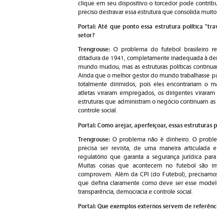
clique em seu dispositivo o torcedor pode contribu
preciso destravar essa estrutura que consolida mui
Portal: Até que ponto essa estrutura política "t
setor?
Trengrouse:
O problema do futebol brasileiro r
ditadura de 1941, completamente inadequada à dem
mundo mudou, mas as estruturas políticas continua
Ainda que o melhor gestor do mundo trabalhasse par
totalmente dirimidos, pois eles encontrariam o 
atletas viraram empregados, os dirigentes viraram 
estruturas que administram o negócio continuam as
controle social.
Portal: Como arejar, aperfeiçoar, essas estruturas 
Trengrouse:
O problema não é dinheiro. O problem
precisa ser revista, de uma maneira articulada
regulatório que garanta a segurança jurídica par
Muitas coisas que acontecem no futebol são imo
comprovem. Além da CPI (do Futebol), precisamo
que defina claramente como deve ser esse model
transparência, democracia e controle social.
Portal: Que exemplos externos servem de referên