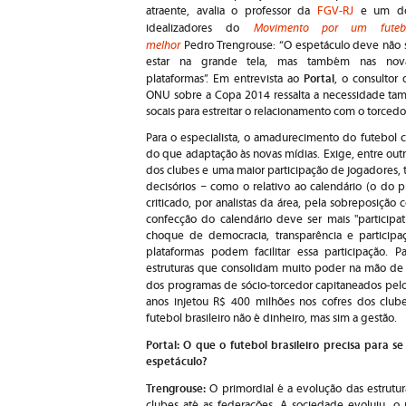
atraente, avalia o professor da
FGV-RJ
e um d
Movimento por um futeb
idealizadores do
melhor
Pedro Trengrouse: “O espetáculo deve não 
estar na grande tela, mas também nas nov
Portal
plataformas”. Em entrevista ao
, o consultor 
ONU sobre a Copa 2014 ressalta a necessidade ta
socais para estreitar o relacionamento com o torcedo
Para o especialista, o amadurecimento do futebol
do que adaptação às novas mídias. Exige, entre ou
dos clubes e uma maior participação de jogadores, t
decisórios
–
como o relativo ao calendário (o do p
criticado, por analistas da área, pela sobreposição
confecção do calendário deve ser mais "participat
choque de democracia, transparência e participa
plataformas podem facilitar essa participação. P
estruturas que consolidam muito poder na mão d
dos programas de sócio-torcedor capitaneados pel
anos injetou R$ 400 milhões nos cofres dos club
futebol brasileiro não é dinheiro, mas sim a gestão.
Portal: O que o futebol brasileiro precisa para 
espetáculo?
Trengrouse:
O primordial é a evolução das estrutur
clubes até as federações. A sociedade evoluiu, 