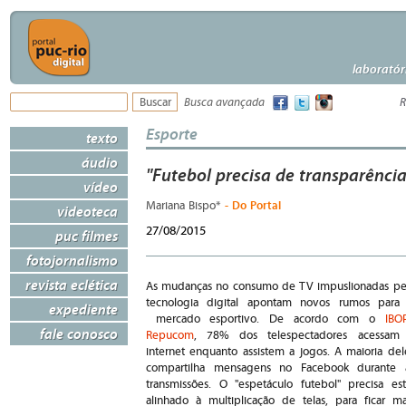
laboratór
Busca avançada
R
Esporte
texto
áudio
"Futebol precisa de transparênci
vídeo
- Do Portal
Mariana Bispo*
videoteca
27/08/2015
puc filmes
fotojornalismo
revista eclética
As mudanças no consumo de TV impuslionadas pe
tecnologia digital apontam novos rumos para
expediente
mercado esportivo. De acordo com o
IBO
fale conosco
Repucom
, 78% dos telespectadores acessam
internet enquanto assistem a jogos. A maioria del
compartilha mensagens no Facebook durante 
transmissões. O "espetáculo futebol" precisa est
alinhado à multiplicação de telas, para ficar ma