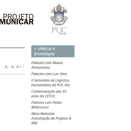
+ ciência e
tecnologia
Palestra com Mauro
A-
A
A+
Annunziato
Palestra com Luis Silva
II Seminário de Logística
Humanitária da PUC-Rio
Comemoração dos 50
anos do CETUC
Palestra com Pedro
Bittencourt
Mesa Redonda:
Automação de Projetos &
BIM