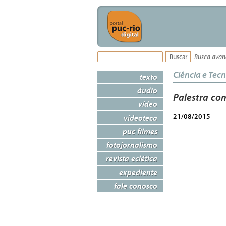
Busca ava
Ciência e Tec
texto
áudio
Palestra co
vídeo
21/08/2015
videoteca
puc filmes
fotojornalismo
revista eclética
expediente
fale conosco