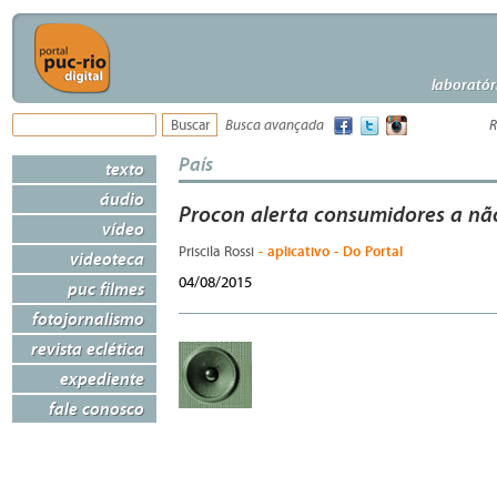
laboratór
Busca avançada
R
País
texto
áudio
Procon alerta consumidores a nã
vídeo
- aplicativo - Do Portal
Priscila Rossi
videoteca
04/08/2015
puc filmes
fotojornalismo
revista eclética
expediente
fale conosco