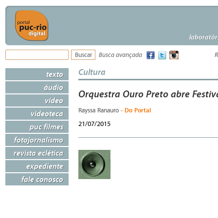
laboratór
Busca avançada
R
Cultura
texto
áudio
Orquestra Ouro Preto abre Festiv
vídeo
- Do Portal
Rayssa Ranauro
videoteca
21/07/2015
puc filmes
fotojornalismo
revista eclética
expediente
fale conosco