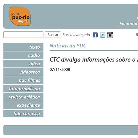
laboratór
Busca avançada
R
Notícias da PUC
texto
áudio
CTC divulga informações sobre o
vídeo
07/11/2008
videoteca
puc filmes
fotojornalismo
revista eclética
expediente
fale conosco