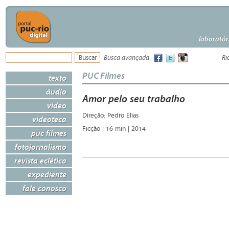
laboratór
Busca avançada
Ri
PUC Filmes
texto
áudio
Amor pelo seu trabalho
vídeo
Direção: Pedro Elias
videoteca
Ficção | 16 min | 2014
puc filmes
fotojornalismo
revista eclética
expediente
fale conosco