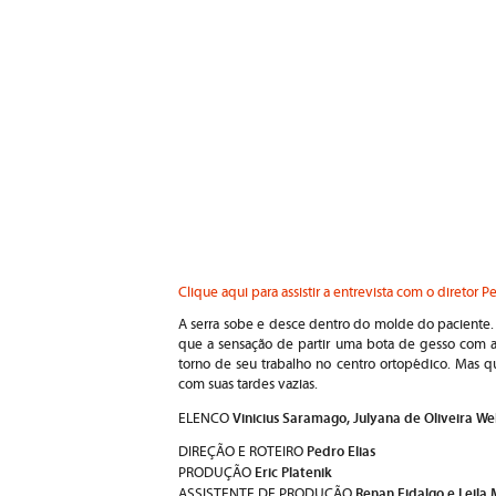
Clique aqui para assistir a entrevista com o diretor Pe
A serra sobe e desce dentro do molde do paciente.
que a sensação de partir uma bota de gesso com as
torno de seu trabalho no centro ortopédico. Mas q
com suas tardes vazias.
Vinicius Saramago, Julyana de Oliveira Wek
ELENCO
Pedro Elias
DIREÇÃO E ROTEIRO
Eric Platenik
PRODUÇÃO
Renan Fidalgo e
Leila
ASSISTENTE DE PRODUÇÃO