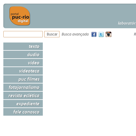
laboratór
Busca avançada
R
texto
áudio
vídeo
videoteca
puc filmes
fotojornalismo
revista eclética
expediente
fale conosco