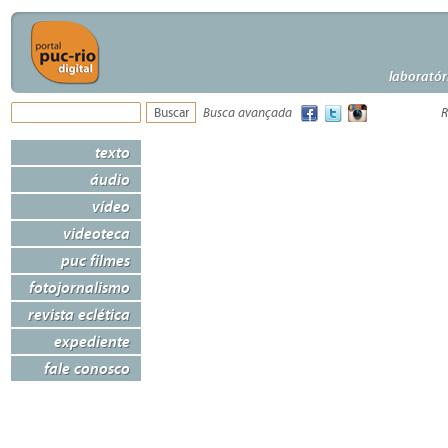
laboratór
Busca avançada
R
texto
áudio
vídeo
videoteca
puc filmes
fotojornalismo
revista eclética
expediente
fale conosco