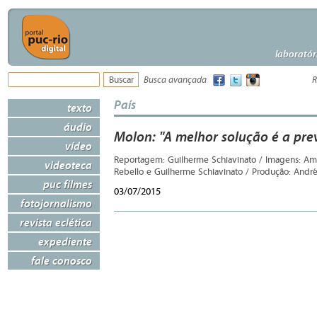
laboratór
Busca avançada
R
País
texto
áudio
Molon: "A melhor solução é a pre
vídeo
Reportagem: Guilherme Schiavinato / Imagens: Ama
videoteca
Rebello e Guilherme Schiavinato / Produção: Andr
puc filmes
03/07/2015
fotojornalismo
revista eclética
expediente
fale conosco