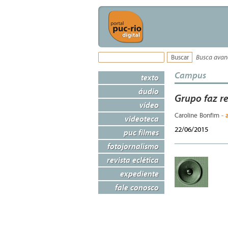
Busca ava
Campus
texto
áudio
Grupo faz r
vídeo
- 
Caroline Bonfim
videoteca
22/06/2015
puc filmes
fotojornalismo
revista eclética
expediente
fale conosco