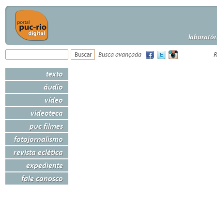
laboratór
Busca avançada
R
texto
áudio
vídeo
videoteca
puc filmes
fotojornalismo
revista eclética
expediente
fale conosco