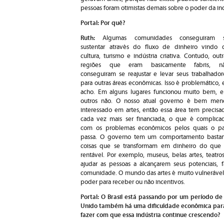
pessoas foram otimistas demais sobre o poder da indú
Portal: Por quê?
Ruth:
Algumas comunidades conseguiram 
sustentar através do fluxo de dinheiro vindo 
cultura, turismo e indústria criativa. Contudo, outr
regiões que eram basicamente fabris, n
conseguiram se reajustar e levar seus trabalhador
para outras áreas econômicas. Isso é problemático, 
acho. Em alguns lugares funcionou muito bem, 
outros não. O nosso atual governo é bem men
interessado em artes, então essa área tem precisa
cada vez mais ser financiada, o que é complica
com os problemas econômicos pelos quais o pa
passa. O governo tem um comportamento bastante 
coisas que se transformam em dinheiro do que 
rentável. Por exemplo, museus, belas artes, teat
ajudar as pessoas a alcançarem seus potenciais,
comunidade. O mundo das artes é muito vulnerável
poder para receber ou não incentivos.
Portal: O Brasil está passando por um período de
Unido também há uma dificuldade econômica para a
fazer com que essa indústria continue crescendo?