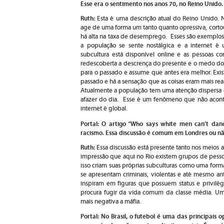
Esse era o sentimento nos anos 70, no Reino Unid
Ruth:
Esta é uma descrição atual do Reino Unido
age de uma forma um tanto quanto opressiva, cortou
há alta na taxa de desemprego. Esses são exemplos 
a população se sente nostálgica e a internet é
subcultura está disponível online e as pessoas 
redescoberta a descrença do presente e o medo do 
para o passado e assume que antes era melhor. Exis
passado e há a sensação que as coisas eram mais rea
Atualmente a população tem uma atenção dispersa
afazer do dia. Esse é um fenômeno que não acont
internet é global.
Portal: O artigo “Who says white men can’t dan
racismo. Essa discussão é comum em Londres ou n
Ruth:
Essa discussão está presente tanto nos meios 
impressão que aqui no Rio existem grupos de pesso
isso criam suas próprias subculturas como uma forma
se apresentam criminais, violentas e até mesmo anti
inspiram em figuras que possuem status e privilé
procura fugir da vida comum da classe média. Um
mais negativa a máfia.
Portal: No Brasil, o futebol é uma das principai