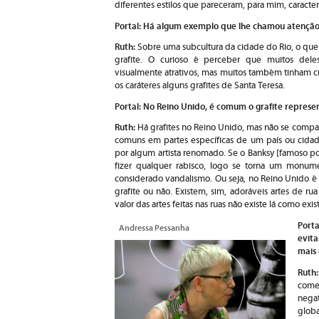
diferentes estilos que pareceram, para mim, caracter
Portal: Há algum exemplo que lhe chamou atençã
Ruth:
Sobre uma subcultura da cidade do Rio, o que
grafite. O curioso é perceber que muitos dele
visualmente atrativos, mas muitos também tinham crít
os caráteres alguns grafites de Santa Teresa.
Portal: No Reino Unido, é comum o grafite represe
Ruth:
Há grafites no Reino Unido, mas não se compa
comuns em partes específicas de um país ou cidade.
por algum artista renomado. Se o Banksy [famoso por
fizer qualquer rabisco, logo se torna um monume
considerado vandalismo. Ou seja, no Reino Unido é 
grafite ou não. Existem, sim, adoráveis artes de r
valor das artes feitas nas ruas não existe lá como exis
Port
Andressa Pessanha
evita
mais 
Rut
comer
nega
glob