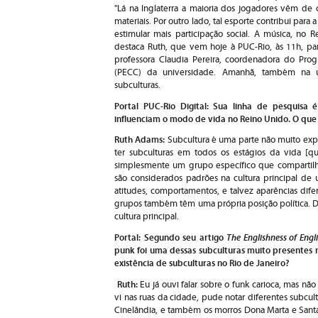
"Lá na Inglaterra a maioria dos jogadores vêm de c
materiais. Por outro lado, tal esporte contribui para
estimular mais participação social. A música, no 
destaca Ruth, que vem hoje à PUC-Rio, às 11h, para 
professora Claudia Pereira, coordenadora do P
(PECC) da universidade. Amanhã, também na un
subculturas.
Portal PUC-Rio Digital: Sua linha de pesquisa 
influenciam o modo de vida no Reino Unido. O que
Ruth Adams:
Subcultura é uma parte não muito exp
ter subculturas em todos os estágios da vida [qu
simplesmente um grupo específico que compartilh
são considerados padrões na cultura principal de
atitudes, comportamentos, e talvez aparências difer
grupos também têm uma própria posição política. 
cultura principal.
Portal: Segundo seu artigo
The Englishness of Engli
punk foi uma dessas subculturas muito presentes n
existência de subculturas no Rio de Janeiro?
Ruth:
Eu já ouvi falar sobre o funk carioca, mas nã
vi nas ruas da cidade, pude notar diferentes subcult
Cinelândia, e também os morros Dona Marta e Santa