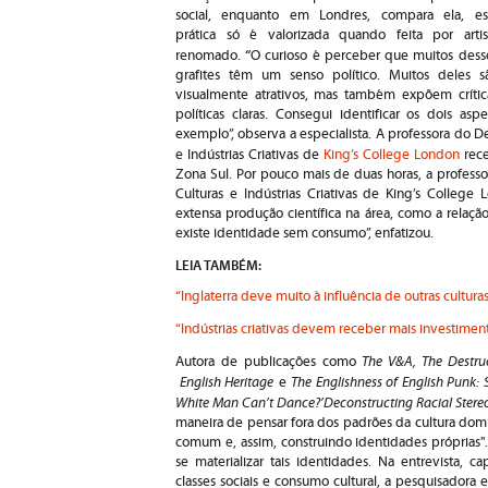
social, enquanto em Londres, compara ela, es
prática só é valorizada quando feita por artis
“
renomado.
O curioso é perceber que muitos dess
grafites têm um senso político. Muitos deles s
visualmente atrativos, mas também expõem crític
políticas claras. Consegui identificar os dois as
exemplo”, observa a especialista. A professora do D
e Indústrias Criativas de
King’s College London
rec
Zona Sul. Por pouco mais de duas horas, a professo
Culturas e Indústrias Criativas de King’s College
extensa produção científica na área, como a relaç
existe identidade sem consumo”, enfatizou.
LEIA TAMBÉM:
“Inglaterra deve muito à influência de outras cultur
“Indústrias criativas devem receber mais investimen
The V&A, The Destruc
Autora de publicações como
English Heritage
The Englishness of English Punk: 
e
White Man Can’t Dance?’Deconstructing Racial Stere
maneira de pensar fora dos padrões da cultura dom
comum e, assim, construindo identidades próprias".
se materializar tais identidades. Na entrevista, 
classes sociais e consumo cultural, a pesquisadora 