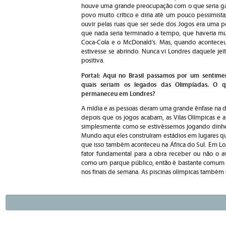
houve uma grande preocupação com o que seria ga
povo muito crítico e diria até um pouco pessimis
ouvir pelas ruas que ser sede dos Jogos era uma p
que nada seria terminado a tempo, que haveria mui
Coca-Cola e o McDonald’s. Mas, quando aconteceu 
estivesse se abrindo. Nunca vi Londres daquele jei
positiva.
Portal: Aqui no Brasil passamos por um sentime
quais seriam os legados das Olimpíadas. O
permaneceu em Londres?
A mídia e as pessoas deram uma grande ênfase na di
depois que os jogos acabam, as Vilas Olímpicas e 
simplesmente como se estivéssemos jogando dinhei
Mundo aqui eles construíram estádios em lugares q
que isso também aconteceu na África do Sul. Em Lo
fator fundamental para a obra receber ou não o a
como um parque público, então é bastante comum f
nos finais de semana. As piscinas olímpicas também 