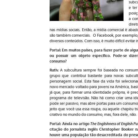
subcu
e ter
posiç
a co
diret
nas mídias sociais. Então, a mídia comercial é abaste
são também comerciais. O Facebook, por exemplo, é
diversos conteúdos. Com isso, é muito difícil evitar i
Portal: Em muitos países, para fazer parte de algu
ou possuir um objeto específico. Pode-se dize
consumo?
Ruth:
A subcultura sempre foi baseada no consumo
grupo que contribui bastante para novas subcul
personagem social. Esta fase da vida foi selecio
novo mercado voltado para jovens na América, basi
já que, para formar uma identidade própria, é prec
programa de televisão. Não há como criar uma i
pode ser passivo, mas abre portas para um consumo 
jeito que você usa essa roupa, ou aquele chapéu tr
criativo no mundo do consumo, mas, fora dele, não.
Portal: Ainda no artigo
The Englishness of English Pu
citação do jornalista inglês Christopher Booker 
houve uma população tão desacreditada do prese