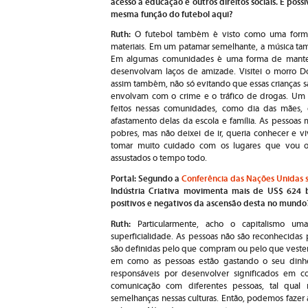
acesso à educação e outros direitos sociais. É possí
mesma função do futebol aqui?
Ruth:
O futebol também é visto como uma forma
materiais. Em um patamar semelhante, a música ta
Em algumas comunidades é uma forma de manter a
desenvolvam laços de amizade. Visitei o morro D
assim também, não só evitando que essas crianças s
envolvam com o crime e o tráfico de drogas. Um 
feitos nessas comunidades, como dia das mães, q
afastamento delas da escola e família. As pessoas 
pobres, mas não deixei de ir, queria conhecer e v
tomar muito cuidado com os lugares que vou o
assustados o tempo todo.
Portal: Segundo a
Conferência das Nações Unidas
Indústria Criativa movimenta mais de US$ 624 b
positivos e negativos da ascensão desta no mundo
Ruth:
Particularmente, acho o capitalismo um
superficialidade. As pessoas não são reconhecidas
são definidas pelo que compram ou pelo que vestem.
em como as pessoas estão gastando o seu dinheiro
responsáveis por desenvolver significados em 
comunicação com diferentes pessoas, tal qual 
semelhanças nessas culturas. Então, podemos fazer