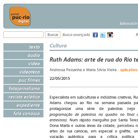
laboratór
Busca avançada
R
Cultura
texto
áudio
Ruth Adams: arte de rua do Rio te
vídeo
- aplicativo
Andressa Pessanha e Maria Silvia Vieira
videoteca
22/05/2015
puc filmes
fotojornalismo
revista eclética
Especialista em subculturas e indústrias criativas, Ru
Adams chegou ao Rio na semana passada pa
expediente
(veja
protagonizar uma série de palestras
fale conosco
programação de palestras no quadro no final 
entrevista)
. Num rápido mergulho por Santa Teres
Dona Marta e outras áreas da cidade, percebeu n
artes de rua cariocas, em especial o grafite, u
vocação autêntica para a crítica política