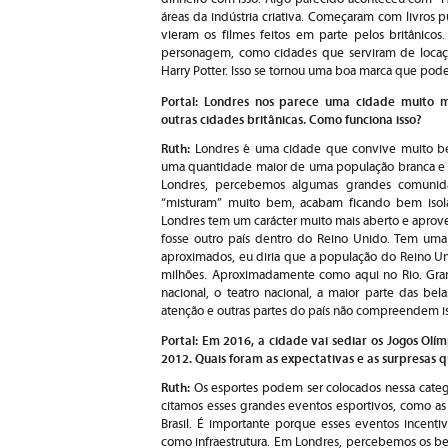
áreas da indústria criativa. Começaram com livros 
vieram os filmes feitos em parte pelos britânico
personagem, como cidades que serviram de locaç
Harry Potter. Isso se tornou uma boa marca que pode
Portal: Londres nos parece uma cidade muito mul
outras cidades britânicas. Como funciona isso?
Ruth:
Londres é uma cidade que convive muito bem
uma quantidade maior de uma população branca e 
Londres, percebemos algumas grandes comunid
“misturam” muito bem, acabam ficando bem isola
Londres tem um carácter muito mais aberto e aprovei
fosse outro país dentro do Reino Unido. Tem um
aproximados, eu diria que a população do Reino U
milhões. Aproximadamente como aqui no Rio. Gran
nacional, o teatro nacional, a maior parte das be
atenção e outras partes do país não compreendem i
Portal: Em 2016, a cidade vai sediar os Jogos Ol
2012. Quais foram as expectativas e as surpresas q
Ruth:
Os esportes podem ser colocados nessa catego
citamos esses grandes eventos esportivos, como 
Brasil. É importante porque esses eventos incenti
como infraestrutura. Em Londres, percebemos os ben