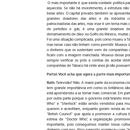
O mais importante é que exista vontade política par
aquecida. Se não há investimento, a estrutura não
belas artes. O capital privado também se apresent
grandes doadores das artes e da indústria 
patrocinadoras das artes, mas esse é um tema mais c
de petróleo e gás, é uma grande doadora de
derramamento de óleo no Golfo do México, muitas pe
Foi uma situação complicada, pois como museu a Ta
mas nesse caso não tinham como permitir. Museus 
o dinheiro que os sustentam vem de companhias qu
ficam com a imagem manchada. Museus desse porte
sempre verificar os prós e contras de aceitar di
companhias de Tabaco há vinte anos já não possuem p
Portal: Você acha que agora a parte mais important
Ruth:
Televisão? Não. A maior parte da economia cri
tem grande importância em como os britânicos são
está aprendendo a se tornar mais comercial. Em part
por outra parte porque o governo está tirando in
Who” e “Sherlock” estão sendo vendidos para mui
querem e acreditam, enquanto geram renda ao 
“British Council” que ajuda a promover a cultura 
estreia de “Doctor Who”, a organização promove
importante, pois conseguimos manter nossa cultura
dinheiro com isso. Algo parecido aconteceu com “Har