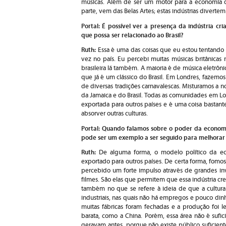
músicas. Além de ser um motor para a economia d
parte, vem das Belas Artes; estas indústrias divertem
Portal: É possível ver a presença da indústria cri
que possa ser relacionado ao Brasil?
Ruth:
Essa é uma das coisas que eu estou tentando 
vez no país. Eu percebi muitas músicas britânicas
brasileira lá também. A maioria é de música eletrôn
que já é um clássico do Brasil. Em Londres, faze
de diversas tradições carnavalescas. Misturamos a n
da Jamaica e do Brasil. Todas as comunidades em Lon
exportada para outros países e é uma coisa bastan
absorver outras culturas.
Portal: Quando falamos sobre o poder da economia
pode ser um exemplo a ser seguido para melhorar 
Ruth:
De alguma forma, o modelo político da ec
exportado para outros países. De certa forma, fomos 
percebido um forte impulso através de grandes in
filmes. São elas que permitem que essa indústria cr
também no que se refere à ideia de que a cultura
industriais, nas quais não há empregos e pouco di
muitas fábricas foram fechadas e a produção foi 
barata, como a China. Porém, essa área não é sufic
geravam antes, porque não existe público suficien