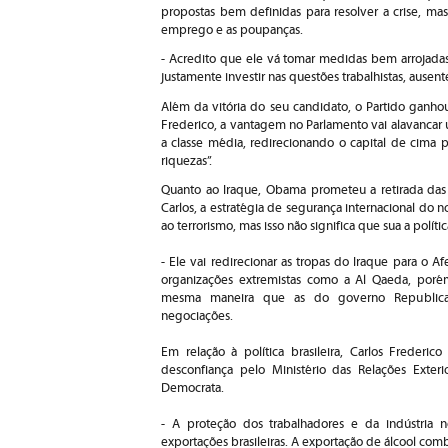
propostas bem definidas para resolver a crise, mas
emprego e as poupanças.
- Acredito que ele vá tomar medidas bem arrojadas
justamente investir nas questões trabalhistas, ause
Além da vitória do seu candidato, o Partido ganh
Frederico, a vantagem no Parlamento vai alavancar 
a classe média, redirecionando o capital de cima 
riquezas”.
Quanto ao Iraque, Obama prometeu a retirada das 
Carlos, a estratégia de segurança internacional d
ao terrorismo, mas isso não significa que sua a polít
- Ele vai redirecionar as tropas do Iraque para o 
organizações extremistas como a Al Qaeda, porém 
mesma maneira que as do governo Republica
negociações.
Em relação à política brasileira, Carlos Freder
desconfiança pelo Ministério das Relações Exteri
Democrata.
- A proteção dos trabalhadores e da indústria 
exportações brasileiras. A exportação de álcool comb