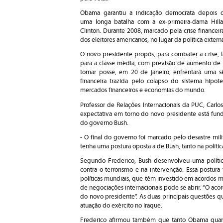
Obama garantiu a indicação democrata depois 
uma longa batalha com a ex-primeira-dama Hilla
Clinton. Durante 2008, marcado pela crise financeir
dos eleitores americanos, no lugar da política extern
O novo presidente propôs, para combater a crise,
para a classe média, com previsão de aumento de
tomar posse, em 20 de janeiro, enfrentará uma sér
financeira trazida pelo colapso do sistema hipot
mercados financeiros e economias do mundo.
Professor de Relações Internacionais da PUC, Carlo
expectativa em torno do novo presidente está fund
do governo Bush.
- O final do governo foi marcado pelo desastre mi
tenha uma postura oposta a de Bush, tanto na polític
Segundo Frederico, Bush desenvolveu uma política
contra o terrorismo e na intervenção. Essa postura
políticas mundiais, que têm investido em acordos 
de negociações internacionais pode se abrir. “O ac
do novo presidente”. As duas principais questões q
atuação do exército no Iraque.
Frederico afirmou também que tanto Obama quan