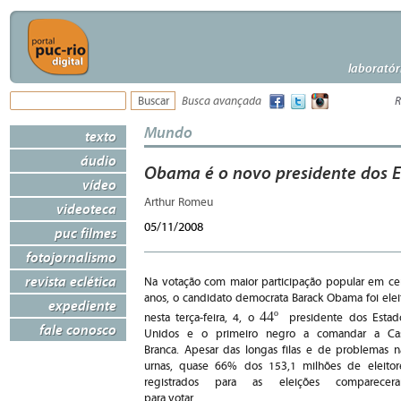
laboratór
Busca avançada
R
Mundo
texto
áudio
Obama é o novo presidente dos E
vídeo
Arthur Romeu
videoteca
05/11/2008
puc filmes
fotojornalismo
revista eclética
Na votação com maior participação popular em c
anos, o candidato democrata Barack Obama foi elei
expediente
44º
nesta terça-feira, 4, o
presidente dos Estad
fale conosco
Unidos e o primeiro negro a comandar a Ca
Branca. Apesar das longas filas e de problemas n
urnas, quase 66% dos 153,1 milhões de eleitor
registrados para as eleições comparecer
para votar.