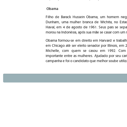
Obama
Filho de Barack Hussein Obama, um homem ne
Dunham, uma mulher branca de Wichita, no Esta
Havaí, em 4 de agosto de 1961. Seus pais se sepa
morou na Indonésia, após sua mãe se casar com um 
Obama formou-se em direito em Harvard e trabalho
em Chicago até ser eleito senador por Illinois, e
Michelle, com quem se casou em 1992. Com form
importante entre as mulheres. Ajudado por seu c
campanha e foi o candidato que melhor soube utiliza