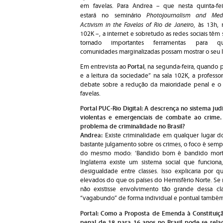
em favelas. Para Andrea – que nesta quinta-fei
Photojournalism and Med
estará no seminário
Activism in the Favelas of Rio de Janeiro
, às 13h, 
102K –, a internet e sobretudo as redes sociais têm 
tornado importantes ferramentas para q
comunidades marginalizadas possam mostrar o seu la
Portal
Em entrevista ao
, na segunda-feira, quando 
e a leitura da sociedade” na sala 102K, a professor
debate sobre a redução da maioridade penal e o 
favelas.
Portal PUC-Rio Digital: A descrença no sistema ju
violentas e emergenciais de combate ao crime.
problema de criminalidade no Brasil?
Andrea:
Existe criminalidade em qualquer lugar d
bastante julgamento sobre os crimes, o foco é sempre
do mesmo modo: ‘Bandido bom é bandido morto
Inglaterra existe um sistema social que funcio
desigualdade entre classes. Isso explicaria por q
elevados do que os países do Hemisfério Norte. Se 
não existisse envolvimento tão grande dessa cl
“vagabundo” de forma individual e pontual também 
Portal: Como a Proposta de Emenda à Constituiç
penal de 18 para 16 anos no Brasil pode se rel