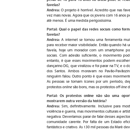
favelas?
Andrea:
O projeto é horrível. Acredito que nas fave
vez mais novas. Agora que os jovens com 16 anos p
até menos. É uma medida perigosíssima.
Portal: Qual o papel das redes sociais como for
favelas?
Andrea:
A internet se tornou uma ferramenta mu
para receber maior visibilidade. Então quando há 
favela, hoje um morador com um smartphone pod
sociais. Com adesão suficiente, o movimento pode 
entanto, é que esses movimentos podem escolher 
dançarino DG, que viralizou e foi parar na TV, e o
dos Santos. Ambos moravam no Pavão-Pavãozi
ninguém falou. Outro ponto é que esses movimento
As pessoas se tornam ícones por um período, de
online
off-line
protestos
são bons, mas os protestos
d
Portal: Os protestos online não são uma opo
mostrarem outra versão da história?
Andrea:
Sim, definitivamente. Inclusive para most
violência e guerra, mas movimentos culturais e artís
negativa. Deveríamos parar de falar desses aspectos
comunidade carente. Por falta de um Estado efici
fantástico e criativo. As 130 mil pessoas da Maré d