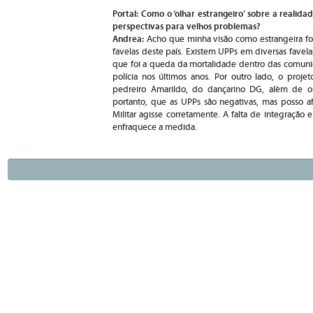
Portal: Como o ‘olhar estrangeiro’ sobre a realida
perspectivas para velhos problemas?
Andrea:
Acho que minha visão como estrangeira fo
favelas deste país. Existem UPPs em diversas favel
que foi a queda da mortalidade dentro das comunid
polícia nos últimos anos. Por outro lado, o proj
pedreiro Amarildo, do dançarino DG, além de o
portanto, que as UPPs são negativas, mas posso af
Militar agisse corretamente. A falta de integração e
enfraquece a medida.