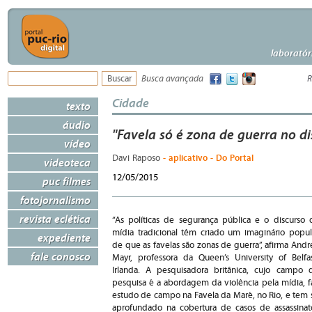
laboratór
Busca avançada
R
Cidade
texto
áudio
"Favela só é zona de guerra no di
vídeo
- aplicativo - Do Portal
Davi Raposo
videoteca
12/05/2015
puc filmes
fotojornalismo
revista eclética
“As políticas de segurança pública e o discurso 
mídia tradicional têm criado um imaginário popul
expediente
de que as favelas são zonas de guerra”, afirma Andr
fale conosco
Mayr, professora da Queen’s University of Belfas
Irlanda. A pesquisadora britânica, cujo campo 
pesquisa é a abordagem da violência pela mídia, f
estudo de campo na Favela da Maré, no Rio, e tem 
aprofundado na cobertura de casos de assassinat