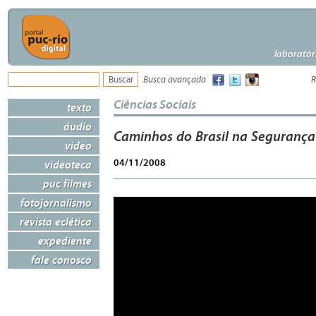
laboratór
Busca avançada
R
Ciências Sociais
texto
áudio
Caminhos do Brasil na Segurança
vídeo
04/11/2008
videoteca
puc filmes
fotojornalismo
revista eclética
expediente
fale conosco