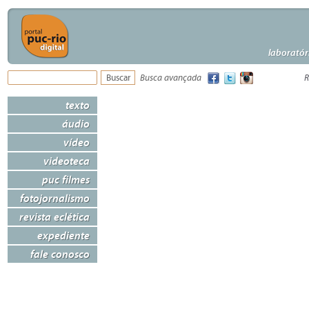
laboratór
Busca avançada
R
texto
áudio
vídeo
videoteca
puc filmes
fotojornalismo
revista eclética
expediente
fale conosco