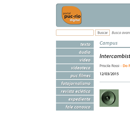
Busca ava
Campus
texto
áudio
Intercambis
vídeo
- Do 
Priscila Rossi
videoteca
12/03/2015
puc filmes
fotojornalismo
revista eclética
expediente
fale conosco