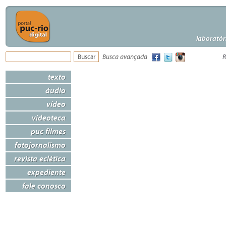
laboratór
Busca avançada
R
texto
áudio
vídeo
videoteca
puc filmes
fotojornalismo
revista eclética
expediente
fale conosco