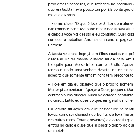
problemas financeiros, que refletiam no cotidiano 
que era taxista havia pouco tempo. Ela conta que el
evitar o divórcio.
– Ele me disse: “O que é isso, está ficando maluca?
não conhece nada! Mal sabe dirigir daqui para ali. Eu
e depois você vai desistir e eu continuo”. Quer di
comecei a trabalhar. Arrumei um carro e pagav
Carmem.
A taxista veterana hoje já tem filhos criados e o pró
desde as 8h da manhã, quando sai de casa, em 
tranquila, para não se irritar com o trânsito. Apes
(como quando uma senhora desistiu de entrar no
acredita que somente uma minoria tem preconceito 
– Hoje em dia eu observo que o próprio homem f
Muitos já comentaram “graças a Deus, peguei o táxi
centrada numa direção, numa velocidade constante.
no carro... Então eu observo que, em geral, a mulher
Ela lembra situações em que passageiros se sentir
leves, como ser chamada de bonita, ela leva “na es
em outros casos, “mais grosseiros”, ela acredita
entrou no carro e disse que ia pagar o dobro do qu
um hotel: