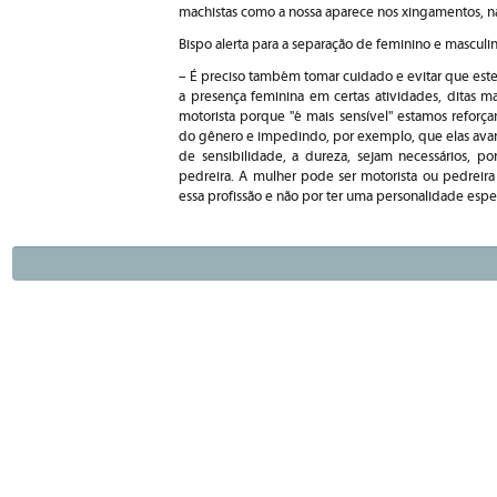
machistas como a nossa aparece nos xingamentos, na
Bispo alerta para a separação de feminino e masculino
– É preciso também tomar cuidado e evitar que ester
a presença feminina em certas atividades, ditas m
motorista porque "é mais sensível" estamos reforçan
do gênero e impedindo, por exemplo, que elas avanc
de sensibilidade, a dureza, sejam necessários, po
pedreira. A mulher pode ser motorista ou pedreir
essa profissão e não por ter uma personalidade espe