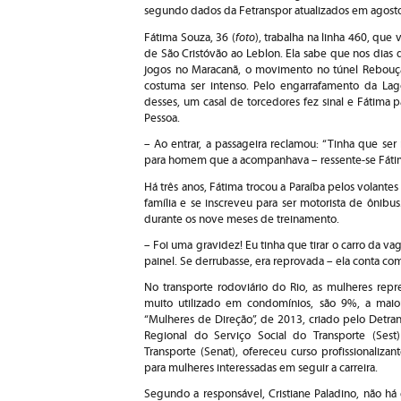
segundo dados da Fetranspor atualizados em agost
foto
Fátima Souza, 36 (
), trabalha na linha 460, que v
de São Cristóvão ao Leblon. Ela sabe que nos dias 
jogos no Maracanã, o movimento no túnel Rebouç
costuma ser intenso. Pelo engarrafamento da Lago
desses, um casal de torcedores fez sinal e Fátima
Pessoa.
– Ao entrar, a passageira reclamou: “Tinha que ser
para homem que a acompanhava – ressente-se Fáti
Há três anos, Fátima trocou a Paraíba pelos volantes c
família e se inscreveu para ser motorista de ônibu
durante os nove meses de treinamento.
– Foi uma gravidez! Eu tinha que tirar o carro da 
painel. Se derrubasse, era reprovada – ela conta com 
No transporte rodoviário do Rio, as mulheres rep
muito utilizado em condomínios, são 9%, a maio
“Mulheres de Direção”, de 2013, criado pelo Detra
Regional do Serviço Social do Transporte (Ses
Transporte (Senat), ofereceu curso profissionali
para mulheres interessadas em seguir a carreira.
Segundo a responsável, Cristiane Paladino, não há