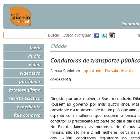
laboratór
Busca avançada
R
Cidade
texto
áudio
Condutoras de transporte públic
vídeo
- aplicativo - Da sala de aula
Renata Spolidoro
videoteca
05/03/2015
puc filmes
fotojornalismo
revista eclética
Dirigido por uma mulher, o Brasil reconduziu Dil
Rousseff ao governo por mais quatro anos. Mas
expediente
presidente é a representante de um país que ainda 
fale conosco
espanta com mulheres que ocupam o banco 
condutor. O preconceito faz parte do dia a dia dela
No Rio de Janeiro, as motoristas de ônibus s
minoria, não são nem 2 mil mulheres, cerca de 
dos 57.880 condutores registrados no estad