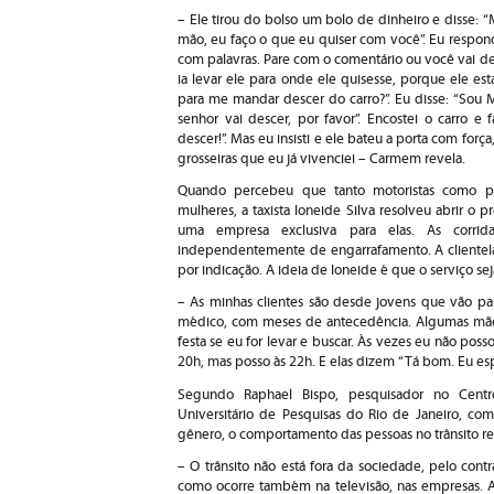
– Ele tirou do bolso um bolo de dinheiro e disse: “
mão, eu faço o que eu quiser com você”. Eu respo
com palavras. Pare com o comentário ou você vai de
ia levar ele para onde ele quisesse, porque ele 
para me mandar descer do carro?”. Eu disse: “Sou 
senhor vai descer, por favor”. Encostei o carro e 
descer!”. Mas eu insisti e ele bateu a porta com força
grosseiras que eu já vivenciei – Carmem revela.
Quando percebeu que tanto motoristas como pas
mulheres, a taxista Ioneide Silva resolveu abrir o p
uma empresa exclusiva para elas. As corrid
independentemente de engarrafamento. A clientela é
por indicação. A ideia de Ioneide é que o serviço sej
– As minhas clientes são desde jovens que vão par
médico, com meses de antecedência. Algumas mães
festa se eu for levar e buscar. Às vezes eu não pos
20h, mas posso às 22h. E elas dizem “Tá bom. Eu esp
Segundo Raphael Bispo, pesquisador no Centro
Universitário de Pesquisas do Rio de Janeiro, co
gênero, o comportamento das pessoas no trânsito r
– O trânsito não está fora da sociedade, pelo contr
como ocorre também na televisão, nas empresas. A 