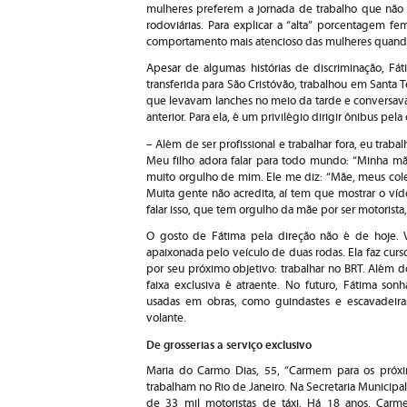
mulheres preferem a jornada de trabalho que não
rodoviárias. Para explicar a “alta” porcentagem fe
comportamento mais atencioso das mulheres quando 
Apesar de algumas histórias de discriminação, Fá
transferida para São Cristóvão, trabalhou em Santa T
que levavam lanches no meio da tarde e conversava
anterior. Para ela, é um privilégio dirigir ônibus pela
– Além de ser profissional e trabalhar fora, eu trab
Meu filho adora falar para todo mundo: “Minha mãe
muito orgulho de mim. Ele me diz: “Mãe, meus cole
Muita gente não acredita, aí tem que mostrar o víde
falar isso, que tem orgulho da mãe por ser motorista
O gosto de Fátima pela direção não é de hoje.
apaixonada pelo veículo de duas rodas. Ela faz cur
por seu próximo objetivo: trabalhar no BRT. Além do 
faixa exclusiva é atraente. No futuro, Fátima s
usadas em obras, como guindastes e escavadeiras
volante.
De grosserias a serviço exclusivo
Maria do Carmo Dias, 55, “Carmem para os próxim
trabalham no Rio de Janeiro. Na Secretaria Municipa
de 33 mil motoristas de táxi. Há 18 anos, Carm