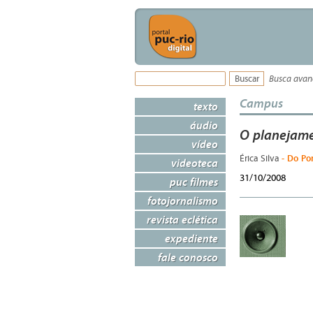
Busca ava
Campus
texto
áudio
O planejame
vídeo
- Do Po
Érica Silva
videoteca
31/10/2008
puc filmes
fotojornalismo
revista eclética
expediente
fale conosco