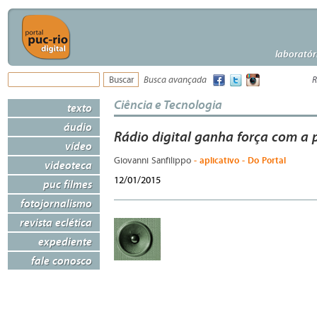
laboratór
Busca avançada
R
Ciência e Tecnologia
texto
áudio
Rádio digital ganha força com a 
vídeo
- aplicativo - Do Portal
Giovanni Sanfilippo
videoteca
12/01/2015
puc filmes
fotojornalismo
revista eclética
expediente
fale conosco