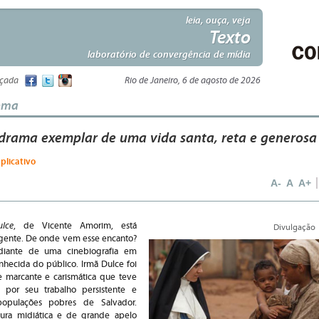
leia, ouça, veja
Texto
laboratório de convergência de mídia
nçada
Rio de Janeiro, 6 de agosto de 2026
nema
 drama exemplar de uma vida santa, reta e generosa
aplicativo
A-
A
A+
lce
, de Vicente Amorim, está
Divulgação
gente. De onde vem esse encanto?
 diante de uma cinebiografia em
nhecida do público. Irmã Dulce foi
 marcante e carismática que teve
, por seu trabalho persistente e
populações pobres de Salvador.
gura midiática e de grande apelo