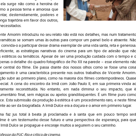
, ela surge não como a heroína de
omo a pessoa terna e amorosa que
entar, destemidamente, poderes e
nga trajetória em favor dos outros,
necessitados.
nte Amorim introduziu no seu relato não está nos detalhes, mas num tratament
ramáticas se somam umas às outras para compor um painel belo e atraente. Nã
; convida-o a participar desse drama exemplar de uma vida santa, reta e generosa
eficiente, as estratégias narrativas do cinema para um tipo de adesão que nã
s estéticos ou temáticos. Apesar de ser uma produção cuidada com o tempo e 
enas o detalhe do quadro fotográfico de Pio XII na parede – esse elemento nã
r central do filme. Ele passa diante dos nossos olhos como se fosse uma cois
ojamento é uma característica presente nos outros trabalhos de Vicente Amorim
ção subir ao primeiro plano, como na maioria dos filmes contemporâneos. Quas
ecial. A cena do encontro da Irmã com João Paulo II, em sua primeira vinda a
eiramente reconstituída. No entanto, em nada diminui o seu impacto, que 
cumentário final, sem mágicas ou apelos grandiloquentes. É um filme puro com
lce. Esta submissão da produção à estética é um procedimento raro, e neste film
te ao ser da biografada. A Irmã Dulce era a doçura e o amor em primeiro lugar.
na faz jus total à beata já proclamada e à santa que em pouco tempo ser
filme é um testemunho desse futuro e uma perspectiva de esperança, para qu
Irmã Dulce se propague e encoraje muitos a seguirem o seu caminho.
rofessor da PUC-Rio e crítico de cinema.