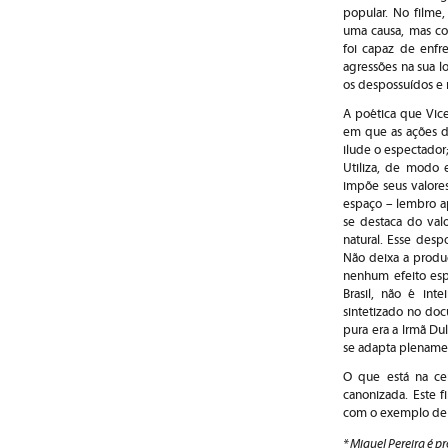
popular. No filme
uma causa, mas c
foi capaz de enfr
agressões na sua lo
os despossuídos e 
A poética que Vice
em que as ações d
ilude o espectador
Utiliza, de modo 
impõe seus valore
espaço – lembro ap
se destaca do valo
natural. Esse desp
Não deixa a produ
nenhum efeito esp
Brasil, não é int
sintetizado no do
pura era a Irmã Du
se adapta plenamen
O que está na ce
canonizada. Este 
com o exemplo de 
* Miguel Pereira é p