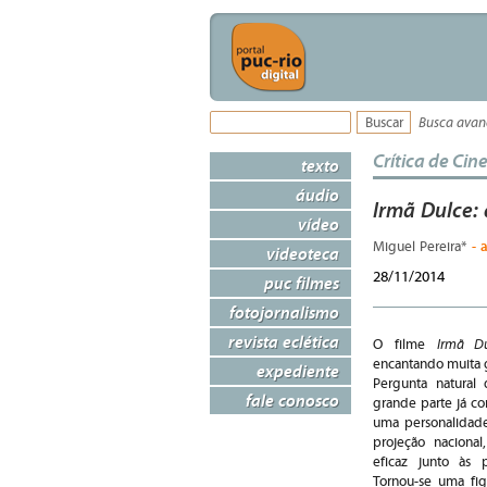
Busca ava
Crítica de Ci
texto
áudio
Irmã Dulce:
vídeo
- 
Miguel Pereira*
videoteca
28/11/2014
puc filmes
fotojornalismo
revista eclética
Irmã Du
O filme
encantando muita 
expediente
Pergunta natural
fale conosco
grande parte já co
uma personalidade
projeção nacional
eficaz junto às 
Tornou-se uma fi