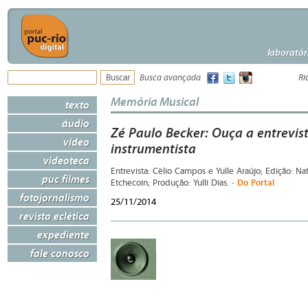
laboratór
Busca avançada
Ri
Memória Musical
texto
áudio
Zé Paulo Becker: Ouça a entrevi
vídeo
instrumentista
videoteca
Entrevista: Célio Campos e Yulle Araújo; Edição: Nat
puc filmes
- Do Portal
Etchecoin; Produção: Yulli Dias.
fotojornalismo
25/11/2014
revista eclética
expediente
fale conosco