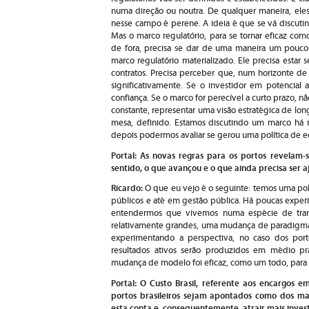
numa direção ou noutra. De qualquer maneira, ele
nesse campo é perene. A ideia é que se vá discuti
Mas o marco regulatório, para se tornar eficaz co
de fora, precisa se dar de uma maneira um pouco 
marco regulatório materializado. Ele precisa estar
contratos. Precisa perceber que, num horizonte de
significativamente. Se o investidor em potencial 
confiança. Se o marco for perecível a curto prazo, 
constante, representar uma visão estratégica de lo
mesa, definido. Estamos discutindo um marco há m
depois podermos avaliar se gerou uma política de 
Portal: As novas regras para os portos revelam-
sentido, o que avançou e o que ainda precisa ser 
Ricardo:
O que eu vejo é o seguinte: temos uma pol
públicos e até em gestão pública. Há poucas experiê
entendermos que vivemos numa espécie de trans
relativamente grandes, uma mudança de paradigma 
experimentando a perspectiva, no caso dos port
resultados ativos serão produzidos em médio pr
mudança de modelo foi eficaz, como um todo, para 
Portal: O Custo Brasil, referente aos encargos
portos brasileiros sejam apontados como dos m
esta conta e, consequentemente, atrair mais inves