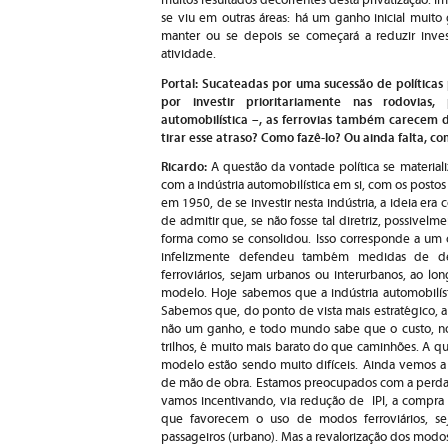
muitos resultados decorrentes desta privatização. 
se viu em outras áreas: há um ganho inicial muito
manter ou se depois se começará a reduzir inves
atividade.
Portal: Sucateadas por uma sucessão de políticas
por investir prioritariamente nas rodovia
automobilística –, as ferrovias também carecem 
tirar esse atraso? Como fazê-lo? Ou ainda falta, co
Ricardo:
A questão da vontade política se materi
com a indústria automobilística em si, com os posto
em 1950, de se investir nesta indústria, a ideia era 
de admitir que, se não fosse tal diretriz, possivelm
forma como se consolidou. Isso corresponde a um c
infelizmente defendeu também medidas de de
ferroviários, sejam urbanos ou interurbanos, ao l
modelo. Hoje sabemos que a indústria automobilíst
Sabemos que, do ponto de vista mais estratégico, 
não um ganho, e todo mundo sabe que o custo, no 
trilhos, é muito mais barato do que caminhões. A q
modelo estão sendo muito difíceis. Ainda vemos a 
de mão de obra. Estamos preocupados com a perda 
vamos incentivando, via redução de IPI, a compra 
que favorecem o uso de modos ferroviários, sej
passageiros (urbano). Mas a revalorização dos modos f