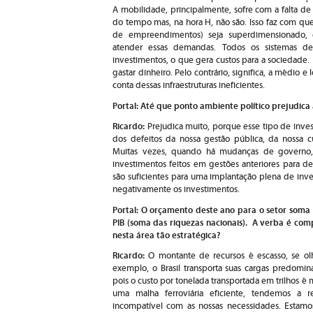
A mobilidade, principalmente, sofre com a falta de
do tempo mas, na hora H, não são. Isso faz com que
de empreendimentos) seja superdimensionado, 
atender essas demandas. Todos os sistemas de i
investimentos, o que gera custos para a sociedade. En
gastar dinheiro. Pelo contrário, significa, a médio 
conta dessas infraestruturas ineficientes.
Portal: Até que ponto ambiente político prejudica
Ricardo:
Prejudica muito, porque esse tipo de inve
dos defeitos da nossa gestão pública, da nossa cu
Muitas vezes, quando há mudanças de governo, 
investimentos feitos em gestões anteriores para 
são suficientes para uma implantação plena de inve
negativamente os investimentos.
Portal: O orçamento deste ano para o setor soma 
PIB (soma das riquezas nacionais). A verba é com
nesta área tão estratégica?
Ricardo:
O montante de recursos é escasso, se o
exemplo, o Brasil transporta suas cargas predomi
pois o custo por tonelada transportada em trilhos 
uma malha ferroviária eficiente, tendemos a r
incompatível com as nossas necessidades. Estamo