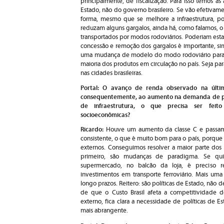
principalmente, de fiscalização. Para isso temos a
Estado, não do governo brasileiro. Se vão efetivame
forma, mesmo que se melhore a infraestrutura, 
reduzam alguns gargalos, ainda há, como falamos,
transportados por modos rodoviários. Poderiam esta
concessão e remoção dos gargalos é importante, sim,
uma mudança de modelo do modo rodoviário para 
maioria dos produtos em circulação no país. Seja pa
nas cidades brasileiras.
Portal: O avanço de renda observado na últi
consequentemente, ao aumento na demanda de pro
de infraestrutura, o que precisa ser fei
socioeconômicas?
Ricardo:
Houve um aumento da classe C e passam
consistente, o que é muito bom para o país, porqu
externos. Conseguimos resolver a maior parte dos
primeiro, são mudanças de paradigma. Se qui
supermercado, no balcão da loja, é preciso re
investimentos em transporte ferroviário. Mais um
longo prazos. Reitero: são políticas de Estado, nã
de que o Custo Brasil afeta a competitividade d
externo, fica clara a necessidade de políticas de 
mais abrangente.