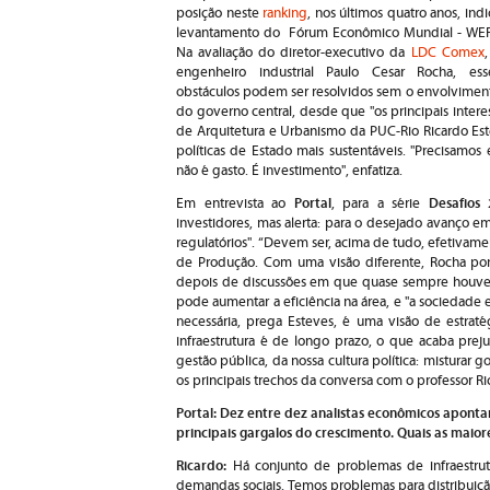
posição neste
ranking
, nos últimos quatro anos, indi
levantamento do Fórum Econômico Mundial - WEF
Na avaliação do diretor-executivo da
LDC Comex
,
engenheiro industrial Paulo Cesar Rocha, ess
obstáculos podem ser resolvidos sem o envolvimen
do governo central, desde que "os principais intere
de Arquitetura e Urbanismo da PUC-Rio Ricardo Est
políticas de Estado mais sustentáveis. "Precisamos
não é gasto. É investimento", enfatiza.
Portal
Desafios
Em entrevista ao
, para a série
investidores, mas alerta: para o desejado avanço em
regulatórios". “Devem ser, acima de tudo, efetivam
de Produção. Com uma visão diferente, Rocha pon
depois de discussões em que quase sempre houve c
pode aumentar a eficiência na área, e "a sociedade
necessária, prega Esteves, é uma visão de estraté
infraestrutura é de longo prazo, o que acaba pre
gestão pública, da nossa cultura política: misturar g
os principais trechos da conversa com o professor Ri
Portal: Dez entre dez analistas econômicos aponta
principais gargalos do crescimento. Quais as maior
Ricardo:
Há conjunto de problemas de infraestrut
demandas sociais. Temos problemas para distribuição 