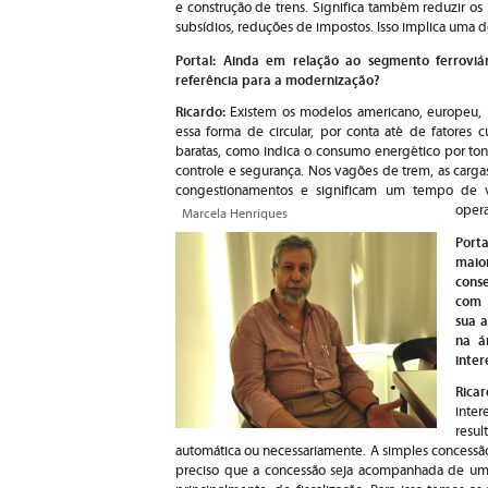
e construção de trens. Significa também reduzir os i
subsídios, reduções de impostos. Isso implica uma de
Portal: Ainda em relação ao segmento ferroviá
referência para a modernização?
Ricardo:
Existem os modelos americano, europeu, 
essa forma de circular, por conta até de fatores 
baratas, como indica o consumo energético por to
controle e segurança. Nos vagões de trem, as carg
congestionamentos e significam um tempo de v
opera
Marcela Henriques
Porta
maio
cons
com 
sua a
na á
inter
Rica
inter
resu
automática ou necessariamente. A simples concessão
preciso que a concessão seja acompanhada de uma