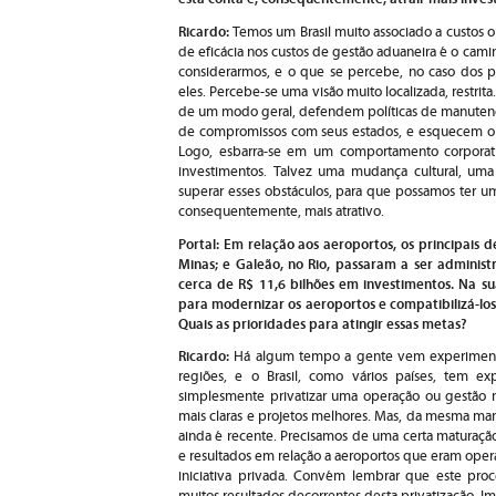
Ricardo:
Temos um Brasil muito associado a custos o
de eficácia nos custos de gestão aduaneira é o cami
considerarmos, e o que se percebe, no caso dos p
eles. Percebe-se uma visão muito localizada, restri
de um modo geral, defendem políticas de manutenç
de compromissos com seus estados, e esquecem o
Logo, esbarra-se em um comportamento corporati
investimentos. Talvez uma mudança cultural, uma d
superar esses obstáculos, para que possamos ter um 
consequentemente, mais atrativo.
Portal: Em relação aos aeroportos, os principais 
Minas; e Galeão, no Rio, passaram a ser administ
cerca de R$ 11,6 bilhões em investimentos. Na sua
para modernizar os aeroportos e compatibilizá-los
Quais as prioridades para atingir essas metas?
Ricardo:
Há algum tempo a gente vem experimenta
regiões, e o Brasil, como vários países, tem e
simplesmente privatizar uma operação ou gestão nã
mais claras e projetos melhores. Mas, da mesma man
ainda é recente. Precisamos de uma certa maturação
e resultados em relação a aeroportos que eram oper
iniciativa privada. Convém lembrar que este pro