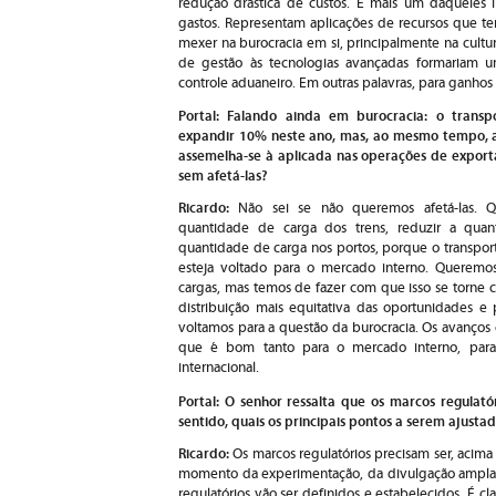
redução drástica de custos. É mais um daqueles
gastos. Representam aplicações de recursos que te
mexer na burocracia em si, principalmente na cultur
de gestão às tecnologias avançadas formariam um
controle aduaneiro. Em outras palavras, para ganhos
Portal: Falando ainda em burocracia: o transp
expandir 10% neste ano, mas, ao mesmo tempo, a
assemelha-se à aplicada nas operações de expor
sem afetá-las?
Ricardo:
Não sei se não queremos afetá-las. Q
quantidade de carga dos trens, reduzir a qua
quantidade de carga nos portos, porque o transp
esteja voltado para o mercado interno. Queremos 
cargas, mas temos de fazer com que isso se torne c
distribuição mais equitativa das oportunidades e
voltamos para a questão da burocracia. Os avanços 
que é bom tanto para o mercado interno, para
internacional.
Portal: O senhor ressalta que os marcos regulatór
sentido, quais os principais pontos a serem ajusta
Ricardo:
Os marcos regulatórios precisam ser, acima
momento da experimentação, da divulgação ampla
regulatórios vão ser definidos e estabelecidos. É cl