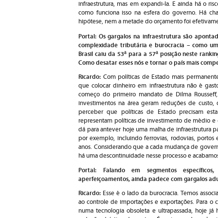
infraestrutura, mas em expandi-la. E ainda há o r
como funciona isso na esfera do governo. Há ch
hipótese, nem a metade do orçamento foi efetivame
Portal: Os gargalos na infraestrutura são aponta
complexidade tributária e burocracia – como um 
Brasil caiu da 53ª para a 57ª posição neste rank
Como desatar esses nós e tornar o país mais compe
Ricardo:
Com políticas de Estado mais permanente
que colocar dinheiro em infraestrutura não é ga
começo do primeiro mandato de Dilma Rousseff, 
investimentos na área geram reduções de custo, 
perceber que políticas de Estado precisam est
representam políticas de investimento de médio e 
dá para antever hoje uma malha de infraestrutura p
por exemplo, incluindo ferrovias, rodovias, porto
anos. Considerando que a cada mudança de governo
há uma descontinuidade nesse processo e acabamos
Portal: Falando em segmentos específico
aperfeiçoamentos, ainda padece com gargalos adu
Ricardo:
Esse é o lado da burocracia. Temos associa
ao controle de importações e exportações. Para o
numa tecnologia obsoleta e ultrapassada, hoje já 