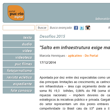
laboratór
Busca avançada
R
Desafios 2015
texto
áudio
"Salto em infraestrutura exige m
vídeo
- aplicativo - Do Portal
Marcela Henriques
videoteca
17/12/2014
puc filmes
fotojornalismo
revista eclética
Apontada por dez entre dez especialistas como u
das principais limitações ao crescimento, as carênci
expediente
em infraestrutura – área cujo orçamento deste a
fale conosco
soma R$ 19,3 bilhões, 0,86% do PIB (soma d
riquezas nacionais) – impõem deveres de ca
estratégicos às iniciativas público e privada. Gargal
do setor representam um dos piores entraves
competividade (o Brasil caiu da 53ª para a 5