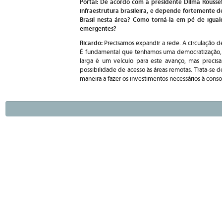
Portal: De acordo com a presidente Dilma Roussef
infraestrutura brasileira, e depende fortemente d
Brasil nesta área? Como torná-la em pé de igual
emergentes?
Ricardo:
Precisamos expandir a rede. A circulação d
É fundamental que tenhamos uma democratização, s
larga é um veículo para este avanço, mas precisa
possibilidade de acesso às áreas remotas. Trata-se d
maneira a fazer os investimentos necessários à conso