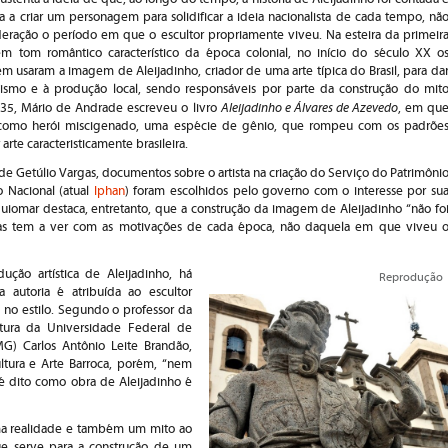
 a criar um personagem para solidificar a ideia nacionalista de cada tempo, nã
eração o período em que o escultor propriamente viveu. Na esteira da primeir
 em tom romântico característico da época colonial, no início do século XX o
 usaram a imagem de Aleijadinho, criador de uma arte típica do Brasil, para da
lismo e à produção local, sendo responsáveis por parte da construção do mit
Aleijadinho e Álvares de Azevedo
935, Mário de Andrade escreveu o livro
, em qu
sta como herói miscigenado, uma espécie de gênio, que rompeu com os padrõe
arte caracteristicamente brasileira.
de Getúlio Vargas, documentos sobre o artista na criação do Serviço do Patrimôni
co Nacional (atual
Iphan
) foram escolhidos pelo governo com o interesse por su
iomar destaca, entretanto, que a construção da imagem de Aleijadinho “não fo
as tem a ver com as motivações de cada época, não daquela em que viveu 
ução artística de Aleijadinho, há
Reprodução
a autoria é atribuída ao escultor
no estilo. Segundo o professor da
etura da Universidade Federal de
G) Carlos Antônio Leite Brandão,
ltura e Arte Barroca, porém, “nem
é dito como obra de Aleijadinho é
ma realidade e também um mito ao
 serve para a construção de um