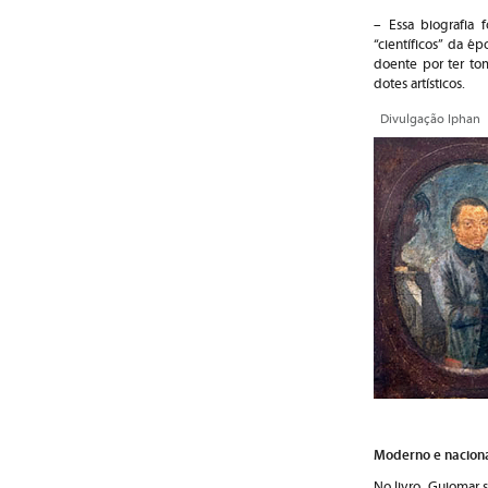
– Essa biografia 
“científicos” da é
doente por ter to
dotes artísticos.
Divulgação Iphan
Moderno e naciona
No livro, Guiomar s