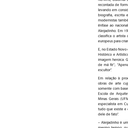
recontada de forma
levando em consid
biografia, escrita
modernistas também
ênfase ao naciona
Aleijadinho. Em 1
classifica o arti
europeus para criar 
E, no Estado Novo 
Histórico e Artísti
imagem heroica. Gu
de má fé”; “Apen
escultor”.
Em relação à prod
obras de arte cuj
somente com base 
Escola de Arquit
Minas Gerais (UFM
especialista em Cu
tudo que existe e 
dele de fato”.
– Aleijadinho é u
mesmo tempo, que