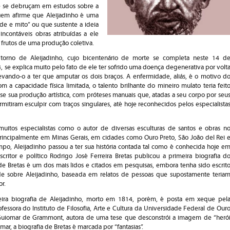
e se debruçam em estudos sobre a
quem afirme que Aleijadinho é uma
ade e mito” ou que sustente a ideia
ncontáveis obras atribuídas a ele
 frutos de uma produção coletiva.
 torno de Aleijadinho, cujo bicentenário de morte se completa neste 14 d
se explica muito pelo fato de ele ter sofrido uma doença degenerativa por volt
evando-o a ter que amputar os dois braços. A enfermidade, aliás, é o motivo d
 a capacidade física limitada, o talento brilhante do mineiro mulato teria feit
e sua produção artística, com próteses manuais que, atadas a seu corpo por seu
rmitiram esculpir com traços singulares, até hoje reconhecidos pelos especialista
uitos especialistas como o autor de diversas esculturas de santos e obras n
, principalmente em Minas Gerais, em cidades como Ouro Preto, São João del Rei 
o, Aleijadinho passou a ter sua história contada tal como é conhecida hoje e
ritor e político Rodrigo José Ferreira Bretas publicou a primeira biografia d
o de Bretas é um dos mais lidos e citados em pesquisas, embora tenha sido escrit
e sobre Aleijadinho, baseada em relatos de pessoas que supostamente teria
r.
ira biografia de Aleijadinho, morto em 1814, porém, é posta em xeque pel
fessora do Instituto de Filosofia, Arte e Cultura da Universidade Federal de Our
 Guiomar de Grammont, autora de uma tese que desconstrói a imagem de “heró
omar, a biografia de Bretas é marcada por “fantasias”.