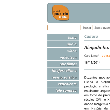
Busca ava
Cultura
texto
áudio
Aleijadinho
vídeo
- aplic
Caio Lima*
videoteca
18/11/2014
puc filmes
fotojornalismo
revista eclética
Duzentos anos ap
Lisboa, o Aleija
expediente
produção artística
fale conosco
entalhador, arquit
em torno do precur
séculos XVIII e 
dando margem a dif
em História da 