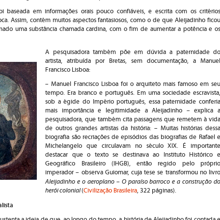
foi baseada em informações orais pouco confiáveis, e escrita com os critério
poca. Assim, contém muitos aspectos fantasiosos, como o de que Aleijadinho fico
mado uma substância chamada cardina, com o fim de aumentar a potência e o
A pesquisadora também põe em dúvida a paternidade d
artista, atribuída por Bretas, sem documentação, a Manue
Francisco Lisboa:
– Manuel Francisco Lisboa foi o arquiteto mais famoso em se
tempo. Era branco e português. Em uma sociedade escravista
sob a égide do Império português, essa paternidade conferi
mais importância e legitimidade a Aleijadinho – explica 
pesquisadora, que também cita passagens que remetem à vid
de outros grandes artistas da história: – Muitas histórias dess
biografia são recriações de episódios das biografias de Rafael 
Michelangelo que circulavam no século XIX. É important
destacar que o texto se destinava ao Instituto Histórico 
Geográfico Brasileiro (IHGB), então regido pelo própri
imperador – observa Guiomar, cuja tese se transformou no livr
Aleijadinho e o aeroplano – O paraíso barroco e a construção d
herói colonial
(
Civilização Brasileira
, 322 páginas).
lista
ustenta a ideia de que, ao longo do tempo, a história de Aleijadinho foi contada 