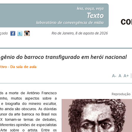
leia, ouça, veja
Texto
laboratório de convergência de mídia
nçada
Rio de Janeiro, 8 de agosto de 2026
: gênio do barroco transfigurado em herói nacional
ativo - Da sala de aula
A-
A
A+
ós a morte de Antônio Francisco
Reprodução
dinho, muitos aspectos sobre a
 e biografia do mineiro escultor,
eto ainda são obscuros. As dúvidas
sor da arte barroca no Brasil nos
XIX tornam-se temas de debates,
erentes opiniões de especialistas
Arte sobre o artista. Entre os