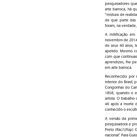
pesquisadores qu
arte barroca, há 
“mistura de realid
de que parte das i
foram, na verdade,
A mitificação em
novembro de 2014, 
de seus 40 anos, l
apelido. Mesmo com
com que continuass
aprendizes, lhe pe
em arte barroca.
Reconhecido por m
interior do Brasil
Congonhas do Camp
1858, quando o esc
artista. O trabalh
46 após a morte d
conhecido o esculto
A versão da prime
pesquisadora e pro
Preto (Ifac/Ufop)
nacional”. Para Gui