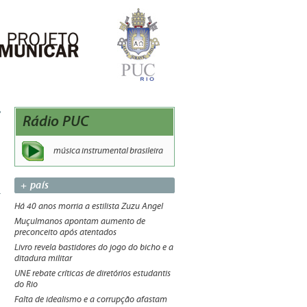
Rádio PUC
música instrumental brasileira
+ país
Há 40 anos morria a estilista Zuzu Angel
Muçulmanos apontam aumento de
preconceito após atentados
Livro revela bastidores do jogo do bicho e a
ditadura militar
UNE rebate críticas de diretórios estudantis
do Rio
Falta de idealismo e a corrupção afastam