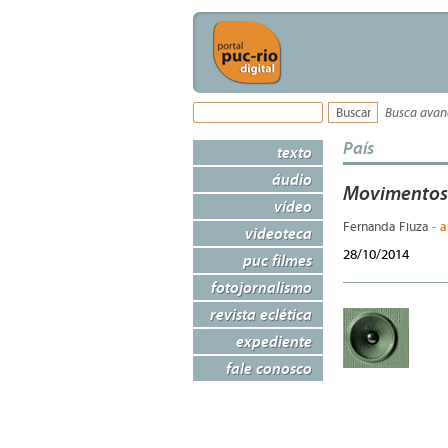
Busca ava
País
texto
áudio
Movimentos 
vídeo
- 
Fernanda Fiuza
videoteca
28/10/2014
puc filmes
fotojornalismo
revista eclética
expediente
fale conosco