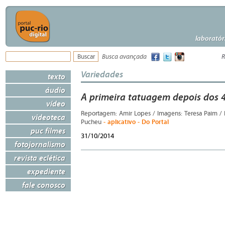
laboratór
Busca avançada
R
Variedades
texto
áudio
A primeira tatuagem depois dos 
vídeo
Reportagem: Amir Lopes / Imagens: Teresa Paim / P
videoteca
- aplicativo - Do Portal
Pucheu
puc filmes
31/10/2014
fotojornalismo
revista eclética
expediente
fale conosco