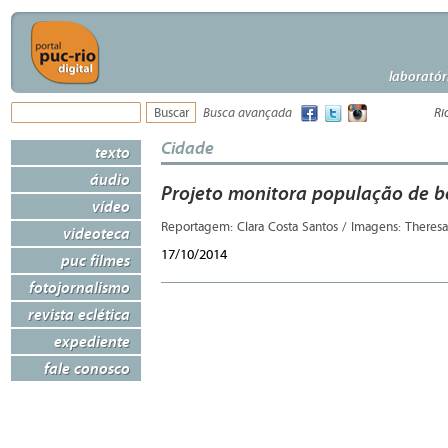
laboratór
Busca avançada
Ri
Cidade
texto
áudio
Projeto monitora população de 
vídeo
Reportagem: Clara Costa Santos / Imagens: There
videoteca
17/10/2014
puc filmes
fotojornalismo
revista eclética
expediente
fale conosco