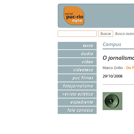
Busca ava
Campus
texto
áudio
O jornalismo
vídeo
- Do P
Marco Grillo
videoteca
29/10/2008
puc filmes
fotojornalismo
revista eclética
expediente
fale conosco