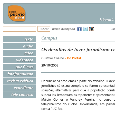
laboratór
Busca avançada
Ri
Campus
texto
áudio
Os desafios de fazer jornalismo 
vídeo
- Do Portal
Gustavo Coelho
videoteca
29/10/2008
puc filmes
fotojornalismo
revista eclética
Denunciar os problemas é parte do trabalho. O dev
jornalístico só estará completo se forem apresentad
expediente
soluções, alternativas para que a população consi
fale conosco
superá-los, lembraram os repórteres e apresentador
Márcio Gomes e Vandrey Pereira, no curso 
telejornalismo do Globo Universidade, em parcer
com a PUC-Rio.