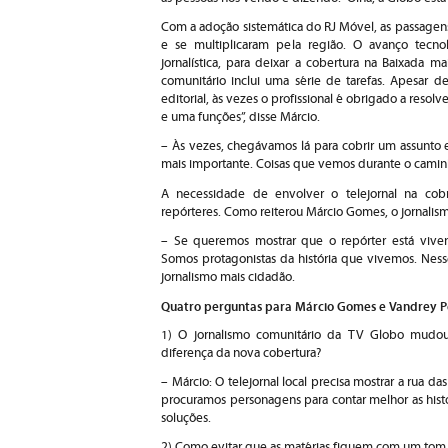
Com a adoção sistemática do RJ Móvel, as passagens 
e se multiplicaram pela região. O avanço tecnol
jornalística, para deixar a cobertura na Baixada 
comunitário inclui uma série de tarefas. Apesar 
editorial, às vezes o profissional é obrigado a reso
e uma funções”, disse Márcio.
– Às vezes, chegávamos lá para cobrir um assunto 
mais importante. Coisas que vemos durante o camin
A necessidade de envolver o telejornal na cob
repórteres. Como reiterou Márcio Gomes, o jornalism
– Se queremos mostrar que o repórter está vivend
Somos protagonistas da história que vivemos. Nesse
jornalismo mais cidadão.
Quatro perguntas para Márcio Gomes e Vandrey Pe
1) O jornalismo comunitário da TV Globo mudou 
diferença da nova cobertura?
– Márcio: O telejornal local precisa mostrar a rua 
procuramos personagens para contar melhor as hist
soluções.
2) Como evitar que as matérias fiquem com um tom s