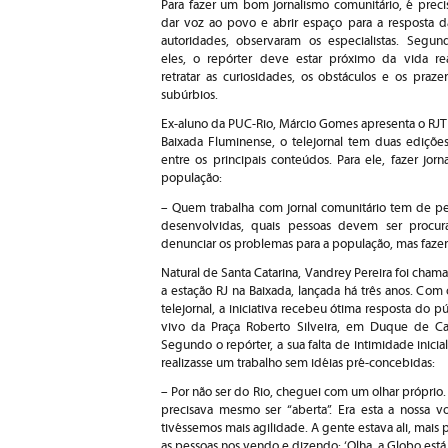
Para fazer um bom jornalismo comunitário, é preci
dar voz ao povo e abrir espaço para a resposta d
autoridades, observaram os especialistas. Segun
eles, o repórter deve estar próximo da vida rea
retratar as curiosidades, os obstáculos e os praz
subúrbios.
Ex-aluno da PUC-Rio, Márcio Gomes apresenta o RJT
Baixada Fluminense, o telejornal tem duas edições 
entre os principais conteúdos. Para ele, fazer jor
população:
– Quem trabalha com jornal comunitário tem de pe
desenvolvidas, quais pessoas devem ser procur
denunciar os problemas para a população, mas fazer
Natural de Santa Catarina, Vandrey Pereira foi cha
a estação RJ na Baixada, lançada há três anos. Com
telejornal, a iniciativa recebeu ótima resposta do 
vivo da Praça Roberto Silveira, em Duque de C
Segundo o repórter, a sua falta de intimidade inici
realizasse um trabalho sem idéias pré-concebidas:
– Por não ser do Rio, cheguei com um olhar próprio.
precisava mesmo ser “aberta”. Era esta a nossa 
tivéssemos mais agilidade. A gente estava ali, mai
as pessoas nos vendo e dizendo: ‘Olha, a Globo está 