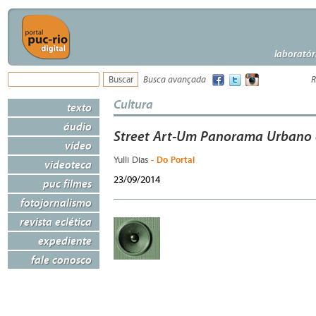
laboratór
Busca avançada
R
Cultura
texto
áudio
Street Art-Um Panorama Urbano 
vídeo
- Do Portal
Yulli Dias
videoteca
23/09/2014
puc filmes
fotojornalismo
revista eclética
expediente
fale conosco