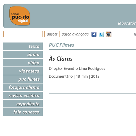
laboratór
Busca avançada
R
PUC Filmes
texto
áudio
Às Claras
vídeo
Direção: Evandro Lima Rodrigues
videoteca
Documentário | 15 min | 2013
puc filmes
fotojornalismo
revista eclética
expediente
fale conosco