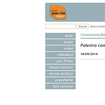
Busca ava
Comunicação
texto
áudio
Palestra com
vídeo
18/09/2014
videoteca
puc filmes
fotojornalismo
revista eclética
expediente
fale conosco