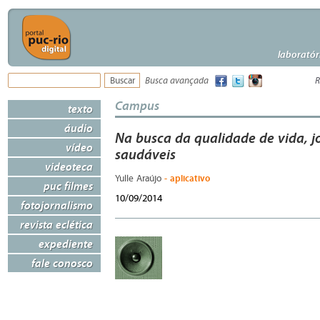
laboratór
Busca avançada
R
Campus
texto
áudio
Na busca da qualidade de vida, j
vídeo
saudáveis
videoteca
- aplicativo
Yulle Araújo
puc filmes
10/09/2014
fotojornalismo
revista eclética
expediente
fale conosco