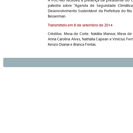
A PUC-Rio recebeu a presença da presidente do C
palestra sobre "Agenda de Seguridade Climátic
Desenvolvimento Sustentável da Prefeitura do Rio
Besserman.
Transmitido em 8 de setembro de 2014
Créditos: Mesa de Corte: Natália Mansur; Mesa de 
Anna Carolina Alves, Nathalia Capean e Vinícius Fer
Kenzo Osanai e Branca Freitas.