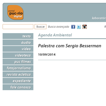
laboratór
Busca avançada
R
Agenda Ambiental
texto
áudio
Palestra com Sergio Besserman
vídeo
10/09/2014
videoteca
puc filmes
fotojornalismo
revista eclética
expediente
fale conosco