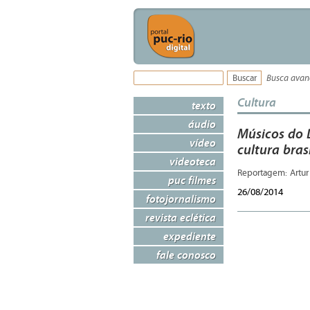
Busca ava
Cultura
texto
áudio
Músicos do 
vídeo
cultura bras
videoteca
Reportagem: Artur 
puc filmes
26/08/2014
fotojornalismo
revista eclética
expediente
fale conosco