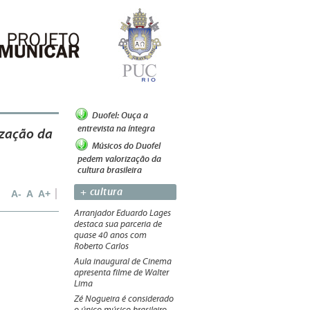
Duofel: Ouça a
entrevista na íntegra
ização da
Músicos do Duofel
pedem valorização da
cultura brasileira
+ cultura
A-
A
A+
Arranjador Eduardo Lages
destaca sua parceria de
quase 40 anos com
Roberto Carlos
Aula inaugural de Cinema
apresenta filme de Walter
Lima
Zé Nogueira é considerado