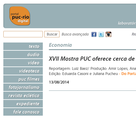
laboratór
Busca avançada
Ri
Economia
texto
áudio
XVII Mostra PUC oferece cerca de
vídeo
Reportagem: Luiz Baez/ Produção: Amir Lopes, Ana
videoteca
- Do Port
Edição: Eduarda Casoni e Juliana Pucheu
puc filmes
13/08/2014
fotojornalismo
revista eclética
expediente
fale conosco