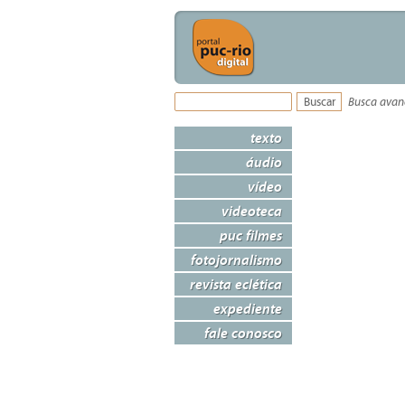
Busca ava
texto
áudio
vídeo
videoteca
puc filmes
fotojornalismo
revista eclética
expediente
fale conosco