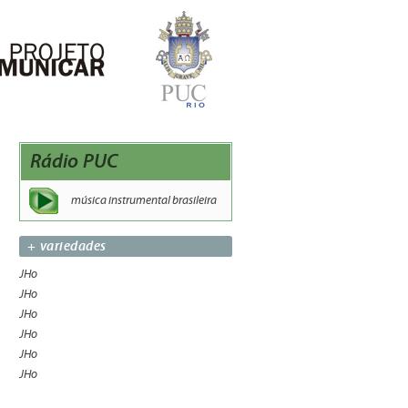
Rádio PUC
música instrumental brasileira
+ variedades
JHo
JHo
JHo
JHo
JHo
JHo